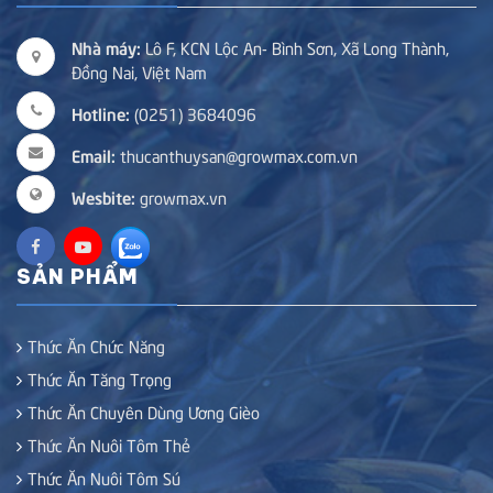
Nhà máy:
Lô F, KCN Lộc An- Bình Sơn, Xã Long Thành,
Đồng Nai, Việt Nam
Hotline:
(0251) 3684096
Email:
thucanthuysan@growmax.com.vn
Wesbite:
growmax.vn
SẢN PHẨM
Thức Ăn Chức Năng
Thức Ăn Tăng Trọng
Thức Ăn Chuyên Dùng Ương Gièo
Thức Ăn Nuôi Tôm Thẻ
Thức Ăn Nuôi Tôm Sú