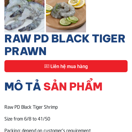
RAW PD BLACK TIGER
PRAWN
Liên hệ mua hàng
MÔ TẢ
SẢN PHẨM
Raw PD Black Tiger Shrimp
Size from 6/8 to 41/50
Packing: depend on customer’s requirement