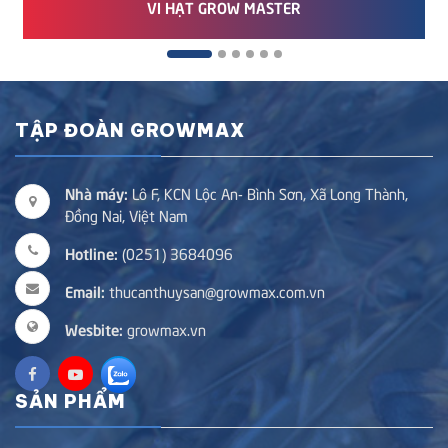
VI HẠT GROW MASTER
TẬP ĐOÀN GROWMAX
Nhà máy:
Lô F, KCN Lộc An- Bình Sơn, Xã Long Thành,
Đồng Nai, Việt Nam
Hotline:
(0251) 3684096
Email:
thucanthuysan@growmax.com.vn
Wesbite:
growmax.vn
SẢN PHẨM