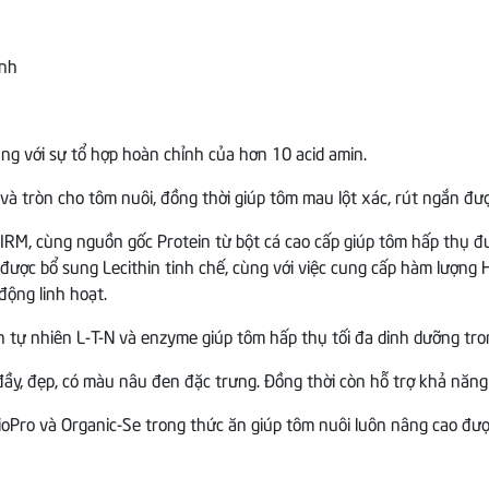
ệnh
ng với sự tổ hợp hoàn chỉnh của hơn 10 acid amin.
à tròn cho tôm nuôi, đồng thời giúp tôm mau lột xác, rút ngắn được
RM, cùng nguồn gốc Protein từ bột cá cao cấp giúp tôm hấp thụ đượ
 được bổ sung Lecithin tinh chế, cùng với việc cung cấp hàm lượng
động linh hoạt.
nh tự nhiên L-T-N và enzyme giúp tôm hấp thụ tối đa dinh dưỡng tro
ầy, đẹp, có màu nâu đen đặc trưng. Đồng thời còn hỗ trợ khả năng
BioPro và Organic-Se trong thức ăn giúp tôm nuôi luôn nâng cao đượ