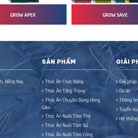
GROW APEX
GROW SAVE
SẢN PHẨM
GIẢI 
h, Đồng Nai,
Thức Ăn Chức Năng
Giải pháp
Thức Ăn Tăng Trọng
Dự án
Thức Ăn Chuyên Dùng Ương
Thông tin
Gièo
Tuyển dụ
Thức Ăn Nuôi Tôm Thẻ
Hệ thống
Thức Ăn Nuôi Tôm Sú
Thức Ăn Nuôi Tôm Công