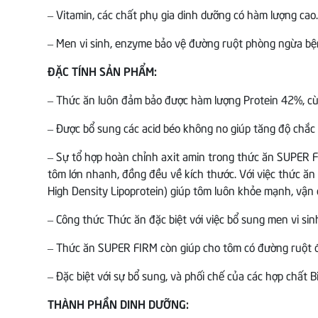
– Vitamin, các chất phụ gia dinh dưỡng có hàm lượng cao.
– Men vi sinh, enzyme bảo vệ đường ruột phòng ngừa b
ĐẶC TÍNH SẢN PHẨM:
– Thức ăn luôn đảm bảo được hàm lượng Protein ­42%, cù
– Được bổ sung các acid béo không no giúp tăng độ chắc v
– Sự tổ hợp hoàn chỉnh axit amin trong thức ăn SUPER FI
tôm lớn nhanh, đồng đều về kích thước. Với việc thức ăn
High Density Lipoprotein) giúp tôm luôn khỏe mạnh, vận 
– Công thức Thức ăn đặc biệt với việc bổ sung men vi si
– Thức ăn SUPER FIRM còn giúp cho tôm có đường ruột đ
– Đặc biệt với sự bổ sung, và phối chế của các hợp chất 
THÀNH PHẦN DINH DƯỠNG: