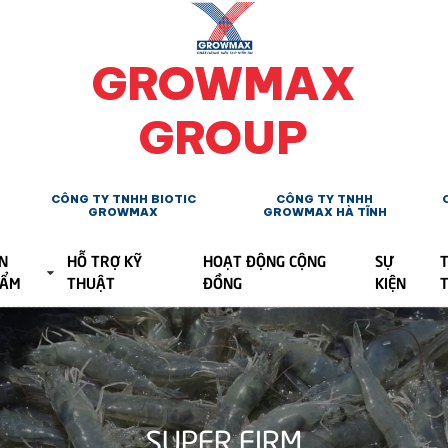
GROWMAX
GROUP
CÔNG TY TNHH BIOTIC
CÔNG TY TNHH
GROWMAX
GROWMAX HÀ TĨNH
N
HỖ TRỢ KỸ
HOẠT ĐỘNG CỘNG
SỰ
T
HẨM
THUẬT
ĐỒNG
KIỆN
SUPER FIRM