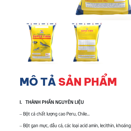
MÔ TẢ
SẢN PHẨM
I. THÀNH PHẦN NGUYÊN LIỆU
– Bột cá chất lượng cao Peru, Chile…
– Bột gan mực, dầu cá, các loại acid amin, lecithin, khoán