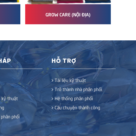
GROW CARE (NỘI ĐỊA)
GR
PHÁP
HỖ TRỢ
Tài liệu kỹ thuật
Trở thành nhà phân phối
 kỹ thuật
Hệ thống phân phối
ng
Câu chuyện thành công
 phân phối