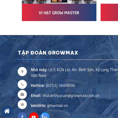
VI HẠT GROW MASTER
TẬP ĐOÀN GROWMAX
Nhà máy:
Lô F, KCN Lộc An- Bình Sơn, Xã Long Thàn
Việt Nam
Hotline:
(0251) 3684096
Email:
thucanthuysan@growmax.com.vn
Wesbite:
growmax.vn