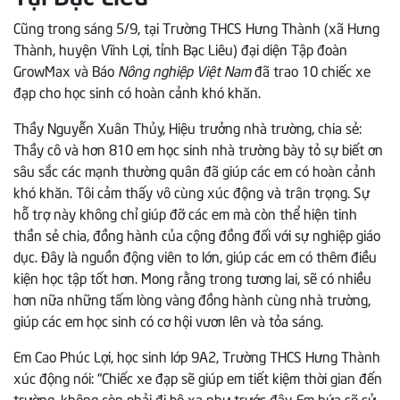
Cũng trong sáng 5/9, tại Trường THCS Hưng Thành (xã Hưng
Thành, huyện Vĩnh Lợi, tỉnh Bạc Liêu) đại diện Tập đoàn
GrowMax và Báo
Nông nghiệp Việt Nam
đã trao 10 chiếc xe
đạp cho học sinh có hoàn cảnh khó khăn.
Thầy Nguyễn Xuân Thủy, Hiệu trưởng nhà trường, chia sẻ:
Thầy cô và hơn 810 em học sinh nhà trường bày tỏ sự biết ơn
sâu sắc các mạnh thường quân đã giúp các em có hoàn cảnh
khó khăn. Tôi cảm thấy vô cùng xúc động và trân trọng. Sự
hỗ trợ này không chỉ giúp đỡ các em mà còn thể hiện tinh
thần sẻ chia, đồng hành của cộng đồng đối với sự nghiệp giáo
dục. Đây là nguồn động viên to lớn, giúp các em có thêm điều
kiện học tập tốt hơn. Mong rằng trong tương lai, sẽ có nhiều
hơn nữa những tấm lòng vàng đồng hành cùng nhà trường,
giúp các em học sinh có cơ hội vươn lên và tỏa sáng.
Em Cao Phúc Lợi, học sinh lớp 9A2, Trường THCS Hưng Thành
xúc động nói: “Chiếc xe đạp sẽ giúp em tiết kiệm thời gian đến
trường, không còn phải đi bộ xa như trước đây. Em hứa sẽ sử