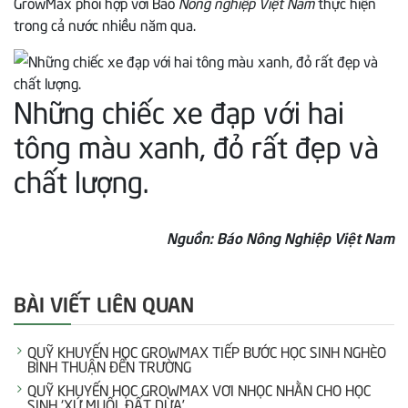
GrowMax phối hợp với Báo
Nông nghiệp Việt Nam
thực hiện
trong cả nước nhiều năm qua.
Những chiếc xe đạp với hai
tông màu xanh, đỏ rất đẹp và
chất lượng.
Nguồn: Báo Nông Nghiệp Việt Nam
BÀI VIẾT LIÊN QUAN
QUỸ KHUYẾN HỌC GROWMAX TIẾP BƯỚC HỌC SINH NGHÈO
BÌNH THUẬN ĐẾN TRƯỜNG
QUỸ KHUYẾN HỌC GROWMAX VƠI NHỌC NHẰN CHO HỌC
SINH ‘XỨ MUỐI, ĐẤT DỪA’