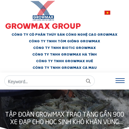
GROWMAX GROUP
CÔNG TY CỔ PHẦN THỦY SẢN CÔNG NGHỆ CAO GROWMAX
CÔNG TY TNHH
TÔM GIỐNG GROWMAX
CÔNG TY TNHH BIOTIC GROWMAX
CÔNG TY TNHH
GROWMAX HÀ TĨNH
CÔNG TY TNHH GROWMAX HUẾ
CÔNG TY TNHH
GROWMAX CÀ MAU
TẬP ĐOÀN GROWMAX TRAO TẶNG GẦN 900
XE ĐẠP CHO HỌC SINH KHÓ KHĂN VÙNG
VEN BIỂN ĐBSCL