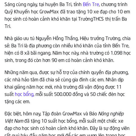
Sáng cùng ngày, tại huyện Ba Tri, tỉnh
Bến Tre
, chương trình
Quỹ Khuyến học GrowMax đã trao tặng 10 xe đạp cho 10 em
học sinh có hoàn cảnh khó khăn tại TrườngTHCS thị trấn Ba
Tri.
Nhà giáo ưu tú Nguyễn Hồng Thắng, Hiệu trưởng Trường, chia
sẻ: Ba Tri là địa phương còn nhiều khó khăn của tỉnh Bến Tre,
hiện có 8 xã bãi ngang. Năm học này, nhà trường có 1.098 học
sinh, trong đó còn hơn 90 em có hoàn cảnh khó khăn.
Những năm qua, được sự hỗ trợ của chính quyền địa phương,
các nhà hảo tâm đã chia sẻ cùng gia đình các em. Nhân dịp
khai giảng năm học mới, nhà trường đã vận động được 11
suất
học bổng
, mỗi suất 500.000 đồng và 50 chiếc đèn học
tặng các em.
Đặc biệt, hôm nay, Tập đoàn GrowMax và Báo
Nông nghiệp
Việt Nam
đã tặng 10 suất học bổng, mỗi suất một chiếc xe
đạp cho học sinh có hoàn cảnh khó khăn. Đây là sự động viên
rất quý báu đầu năm học mới để các em vươn lên trong học