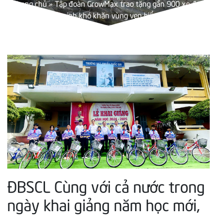
Trang chủ
»
Tập đoàn GrowMax trao tặng gần 900 xe đạp
cho học sinh khó khăn vùng ven biển ĐBSCL
ĐBSCL
Cùng với cả nước trong
ngày khai giảng năm học mới,