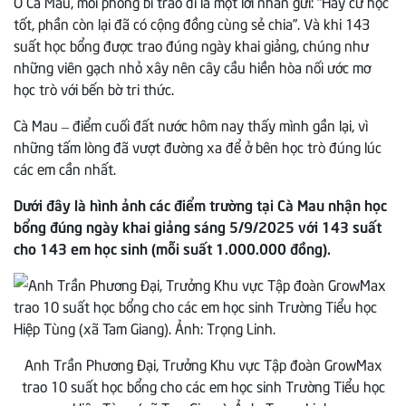
Ở Cà Mau, mỗi phong bì trao đi là một lời nhắn gửi: “Hãy cứ học
tốt, phần còn lại đã có cộng đồng cùng sẻ chia”. Và khi 143
suất học bổng được trao đúng ngày khai giảng, chúng như
những viên gạch nhỏ xây nên cây cầu hiền hòa nối ước mơ
học trò với bến bờ tri thức.
Cà Mau – điểm cuối đất nước hôm nay thấy mình gần lại, vì
những tấm lòng đã vượt đường xa để ở bên học trò đúng lúc
các em cần nhất.
Dưới đây là hình ảnh các điểm trường tại Cà Mau nhận học
bổng đúng ngày khai giảng sáng 5/9/2025 với 143 suất
cho 143 em học sinh (mỗi suất 1.000.000 đồng).
Anh Trần Phương Đại, Trưởng Khu vực Tập đoàn GrowMax
trao 10 suất học bổng cho các em học sinh Trường Tiểu học