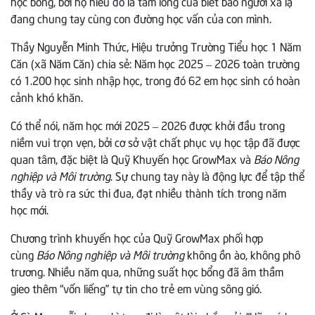
học bổng, bởi họ hiểu đó là tấm lòng của biết bao người xa lạ
đang chung tay cùng con đường học vấn của con mình.
Thầy Nguyễn Minh Thức, Hiệu trưởng Trường Tiểu học 1 Năm
Căn (xã Năm Căn) chia sẻ: Năm học 2025 – 2026 toàn trường
có 1.200 học sinh nhập học, trong đó 62 em học sinh có hoàn
cảnh khó khăn.
Có thể nói, năm học mới 2025 – 2026 được khởi đầu trong
niềm vui trọn vẹn, bởi cơ sở vật chất phục vụ học tập đã được
quan tâm, đặc biệt là Quỹ Khuyến học GrowMax và
Báo Nông
nghiệp và Môi trường
. Sự chung tay này là động lực để tập thể
thầy và trò ra sức thi đua, đạt nhiều thành tích trong năm
học mới.
Chương trình khuyến học của Quỹ GrowMax phối hợp
cùng
Báo Nông nghiệp và Môi trường
không ồn ào, không phô
trương. Nhiều năm qua, những suất học bổng đã âm thầm
gieo thêm “vốn liếng” tự tin cho trẻ em vùng sông gió.