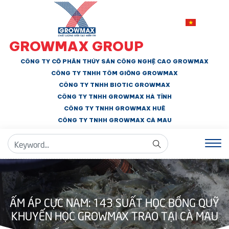
GROWMAX GROUP
CÔNG TY CỔ PHẦN THỦY SẢN CÔNG NGHỆ CAO GROWMAX
CÔNG TY TNHH
TÔM GIỐNG GROWMAX
CÔNG TY TNHH BIOTIC GROWMAX
CÔNG TY TNHH
GROWMAX HÀ TĨNH
CÔNG TY TNHH GROWMAX HUẾ
CÔNG TY TNHH
GROWMAX CÀ MAU
ẤM ÁP CỰC NAM: 143 SUẤT HỌC BỔNG QUỸ
KHUYẾN HỌC GROWMAX TRAO TẠI CÀ MAU