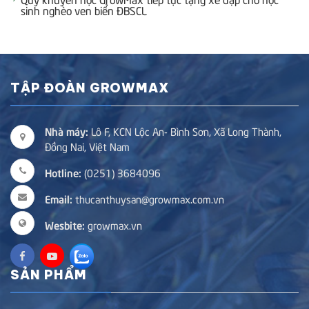
sinh nghèo ven biển ĐBSCL
TẬP ĐOÀN GROWMAX
Nhà máy:
Lô F, KCN Lộc An- Bình Sơn, Xã Long Thành,
Đồng Nai, Việt Nam
Hotline:
(0251) 3684096
Email:
thucanthuysan@growmax.com.vn
Wesbite:
growmax.vn
SẢN PHẨM