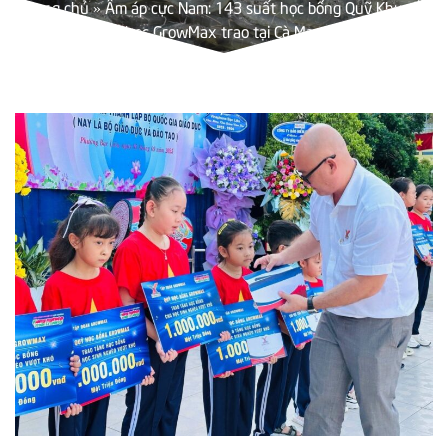
Trang chủ
»
Ấm áp cực Nam: 143 suất học bổng Quỹ Khuyến
học GrowMax trao tại Cà Mau