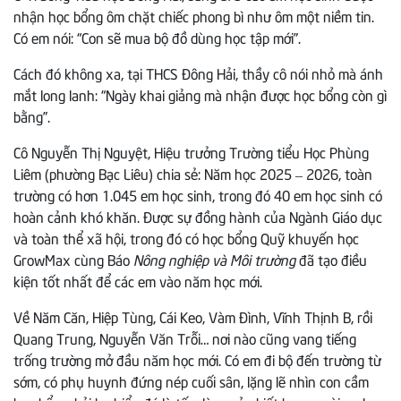
nhận học bổng ôm chặt chiếc phong bì như ôm một niềm tin.
Có em nói: “Con sẽ mua bộ đồ dùng học tập mới”.
Cách đó không xa, tại THCS Đông Hải, thầy cô nói nhỏ mà ánh
mắt long lanh: “Ngày khai giảng mà nhận được học bổng còn gì
bằng”.
Cô Nguyễn Thị Nguyệt, Hiệu trưởng Trường tiểu Học Phùng
Liêm (phường Bạc Liêu) chia sẻ: Năm học 2025 – 2026, toàn
trường có hơn 1.045 em học sinh, trong đó 40 em học sinh có
hoàn cảnh khó khăn. Được sự đồng hành của Ngành Giáo dục
và toàn thể xã hội, trong đó có học bổng Quỹ khuyến học
GrowMax cùng Báo
Nông nghiệp và Môi trường
đã tạo điều
kiện tốt nhất để các em vào năm học mới.
Về Năm Căn, Hiệp Tùng, Cái Keo, Vàm Đình, Vĩnh Thịnh B, rồi
Quang Trung, Nguyễn Văn Trỗi… nơi nào cũng vang tiếng
trống trường mở đầu năm học mới. Có em đi bộ đến trường từ
sớm, có phụ huynh đứng nép cuối sân, lặng lẽ nhìn con cầm