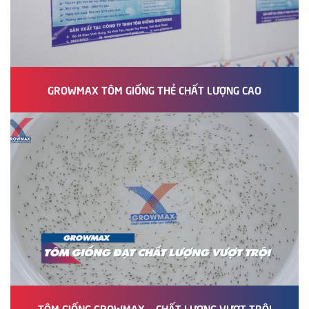
GROWMAX TÔM GIỐNG THẺ CHẤT LƯỢNG CAO
TÔM GIỐNG GROWMAX – CHẤT LƯỢNG VƯỢT TRỘI