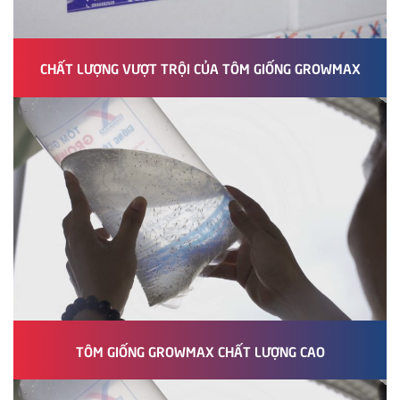
CHẤT LƯỢNG VƯỢT TRỘI CỦA TÔM GIỐNG GROWMAX
TÔM GIỐNG GROWMAX CHẤT LƯỢNG CAO