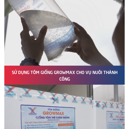
SỬ DỤNG TÔM GIỐNG GROWMAX CHO VỤ NUÔI THÀNH
CÔNG