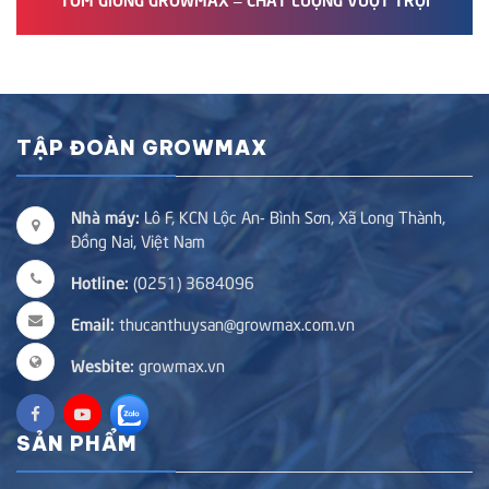
TẬP ĐOÀN GROWMAX
Nhà máy:
Lô F, KCN Lộc An- Bình Sơn, Xã Long Thành,
Đồng Nai, Việt Nam
Hotline:
(0251) 3684096
Email:
thucanthuysan@growmax.com.vn
Wesbite:
growmax.vn
SẢN PHẨM