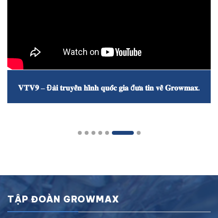
𝐕𝐓𝐕𝟗 – Đ𝐚̀𝐢 𝐭𝐫𝐮𝐲𝐞̂̀𝐧 𝐡𝐢̀𝐧𝐡 𝐪𝐮𝐨̂́𝐜 𝐠𝐢𝐚 đ𝐮̛𝐚 𝐭𝐢𝐧 𝐯𝐞̂̀ 𝐆𝐫𝐨𝐰𝐦𝐚𝐱.
TẬP ĐOÀN GROWMAX