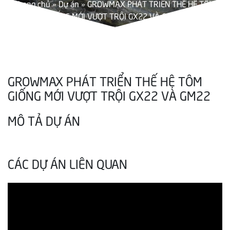
Trang chủ
»
Dự án
»
GROWMAX PHÁT TRIỂN THẾ HỆ TÔM
GIỐNG MỚI VƯỢT TRỘI GX22 VÀ GM22
GROWMAX PHÁT TRIỂN THẾ HỆ TÔM
GIỐNG MỚI VƯỢT TRỘI GX22 VÀ GM22
MÔ TẢ DỰ ÁN
CÁC DỰ ÁN LIÊN QUAN