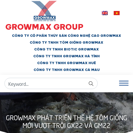
GROWMAX GROUP
CÔNG TY CỔ PHẦN THỦY SẢN CÔNG NGHỆ CAO GROWMAX
CÔNG TY TNHH
TÔM GIỐNG GROWMAX
CÔNG TY TNHH BIOTIC GROWMAX
CÔNG TY TNHH
GROWMAX HÀ TĨNH
CÔNG TY TNHH GROWMAX HUẾ
CÔNG TY TNHH
GROWMAX CÀ MAU
GROWMAX PHÁT TRIỂN THẾ HỆ TÔM GIỐNG
MỚI VƯỢT TRỘI GX22 VÀ GM22