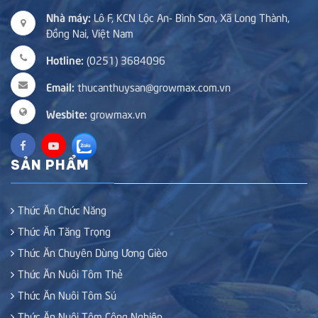
Nhà máy:
Lô F, KCN Lộc An- Bình Sơn, Xã Long Thành,
Đồng Nai, Việt Nam
Hotline:
(0251) 3684096
Email:
thucanthuysan@growmax.com.vn
Wesbite:
growmax.vn
SẢN PHẨM
Thức Ăn Chức Năng
Thức Ăn Tăng Trọng
Thức Ăn Chuyên Dùng Ương Gièo
Thức Ăn Nuôi Tôm Thẻ
Thức Ăn Nuôi Tôm Sú
Thức Ăn Nuôi Tôm Công Nghiệp