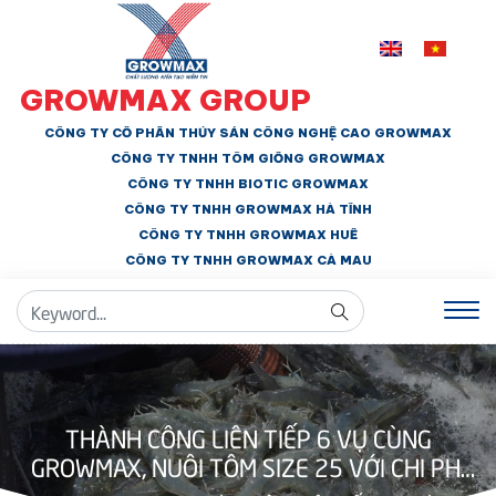
GROWMAX GROUP
CÔNG TY CỔ PHẦN THỦY SẢN CÔNG NGHỆ CAO GROWMAX
CÔNG TY TNHH
TÔM GIỐNG GROWMAX
CÔNG TY TNHH BIOTIC GROWMAX
CÔNG TY TNHH
GROWMAX HÀ TĨNH
CÔNG TY TNHH GROWMAX HUẾ
CÔNG TY TNHH
GROWMAX CÀ MAU
THÀNH CÔNG LIÊN TIẾP 6 VỤ CÙNG
GROWMAX, NUÔI TÔM SIZE 25 VỚI CHI PHÍ
85.000 VNĐ/KG