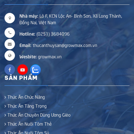
Nhà máy:
Lô F, KCN Lộc An- Bình Sơn, Xã Long Thành,
Đồng Nai, Việt Nam
Hotline:
(0251) 3684096
Email:
thucanthuysan@growmax.com.vn
Wesbite:
growmax.vn
SẢN PHẨM
Thức Ăn Chức Năng
Thức Ăn Tăng Trọng
Thức Ăn Chuyên Dùng Ương Gièo
Thức Ăn Nuôi Tôm Thẻ
Thức Ăn Nuôi Tôm Sú