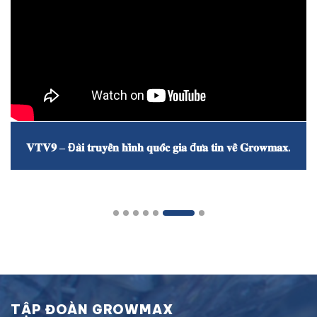
𝐕𝐓𝐕𝟗 – Đ𝐚̀𝐢 𝐭𝐫𝐮𝐲𝐞̂̀𝐧 𝐡𝐢̀𝐧𝐡 𝐪𝐮𝐨̂́𝐜 𝐠𝐢𝐚 đ𝐮̛𝐚 𝐭𝐢𝐧 𝐯𝐞̂̀ 𝐆𝐫𝐨𝐰𝐦𝐚𝐱.
TẬP ĐOÀN GROWMAX