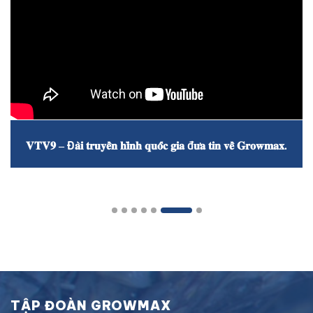
𝐕𝐓𝐕𝟗 – Đ𝐚̀𝐢 𝐭𝐫𝐮𝐲𝐞̂̀𝐧 𝐡𝐢̀𝐧𝐡 𝐪𝐮𝐨̂́𝐜 𝐠𝐢𝐚 đ𝐮̛𝐚 𝐭𝐢𝐧 𝐯𝐞̂̀ 𝐆𝐫𝐨𝐰𝐦𝐚𝐱.
TẬP ĐOÀN GROWMAX