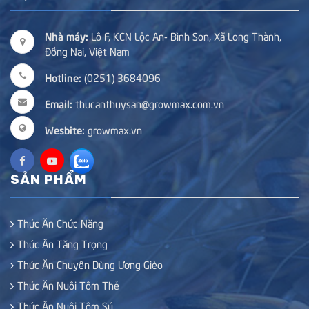
Nhà máy:
Lô F, KCN Lộc An- Bình Sơn, Xã Long Thành,
Đồng Nai, Việt Nam
Hotline:
(0251) 3684096
Email:
thucanthuysan@growmax.com.vn
Wesbite:
growmax.vn
SẢN PHẨM
Thức Ăn Chức Năng
Thức Ăn Tăng Trọng
Thức Ăn Chuyên Dùng Ương Gièo
Thức Ăn Nuôi Tôm Thẻ
Thức Ăn Nuôi Tôm Sú