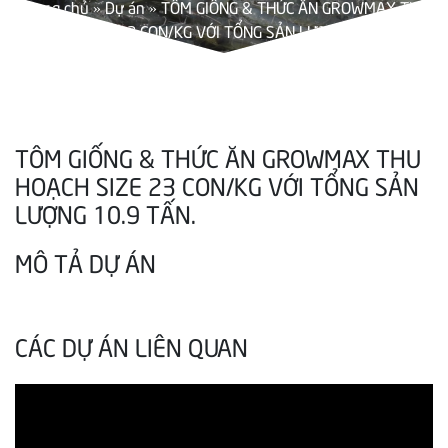
Trang chủ
»
Dự án
»
TÔM GIỐNG & THỨC ĂN GROWMAX THU
HOẠCH SIZE 23 CON/KG VỚI TỔNG SẢN LƯỢNG 10.9 TẤN.
TÔM GIỐNG & THỨC ĂN GROWMAX THU
HOẠCH SIZE 23 CON/KG VỚI TỔNG SẢN
LƯỢNG 10.9 TẤN.
MÔ TẢ DỰ ÁN
CÁC DỰ ÁN LIÊN QUAN