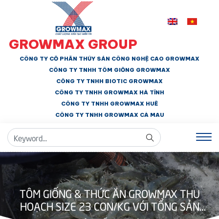
GROWMAX GROUP
CÔNG TY CỔ PHẦN THỦY SẢN CÔNG NGHỆ CAO GROWMAX
CÔNG TY TNHH
TÔM GIỐNG GROWMAX
CÔNG TY TNHH BIOTIC GROWMAX
CÔNG TY TNHH
GROWMAX HÀ TĨNH
CÔNG TY TNHH GROWMAX HUẾ
CÔNG TY TNHH
GROWMAX CÀ MAU
TÔM GIỐNG & THỨC ĂN GROWMAX THU
HOẠCH SIZE 23 CON/KG VỚI TỔNG SẢN
LƯỢNG 10.9 TẤN.