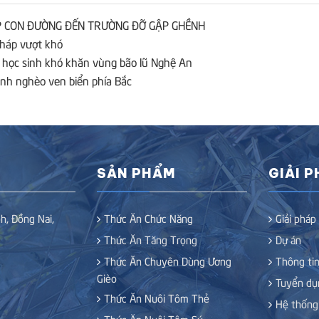
P CON ĐƯỜNG ĐẾN TRƯỜNG ĐỠ GẬP GHỀNH
Tháp vượt khó
học sinh khó khăn vùng bão lũ Nghệ An
nh nghèo ven biển phía Bắc
SẢN PHẨM
GIẢI 
h, Đồng Nai,
Thức Ăn Chức Năng
Giải pháp
Thức Ăn Tăng Trọng
Dự án
Thức Ăn Chuyên Dùng Ương
Thông tin
Gièo
Tuyển dụ
Thức Ăn Nuôi Tôm Thẻ
Hệ thống
Thức Ăn Nuôi Tôm Sú