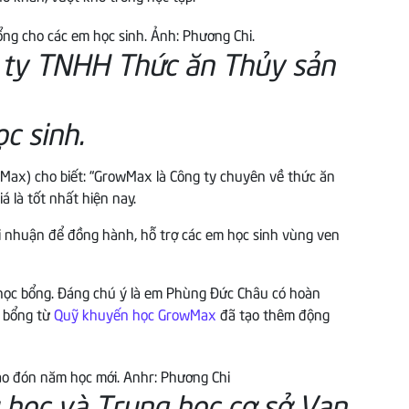
 ty TNHH Thức ăn Thủy sản
c sinh.
Max) cho biết: “GrowMax là Công ty chuyên về thức ăn
 là tốt nhất hiện nay.
ợi nhuận để đồng hành, hỗ trợ các em học sinh vùng ven
ận học bổng. Đáng chú ý là em Phùng Đức Châu có hoàn
c bổng từ
Quỹ khuyến học GrowMax
đã tạo thêm động
 học và Trung học cơ sở Vạn