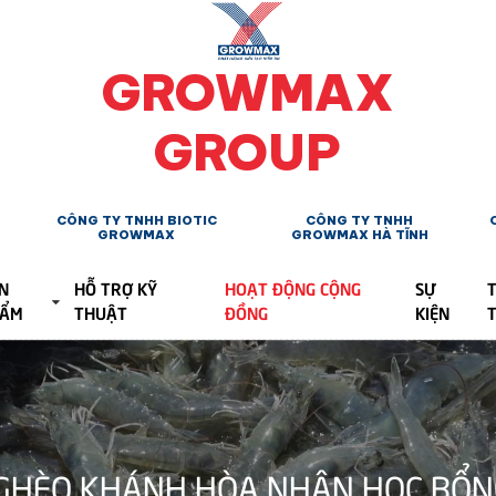
GROWMAX
GROUP
CÔNG TY TNHH BIOTIC
CÔNG TY TNHH
GROWMAX
GROWMAX HÀ TĨNH
N
HỖ TRỢ KỸ
HOẠT ĐỘNG CỘNG
SỰ
T
HẨM
THUẬT
ĐỒNG
KIỆN
NGHÈO KHÁNH HÒA NHẬN HỌC BỔ