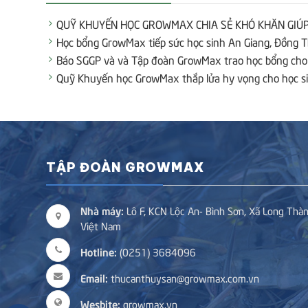
QUỸ KHUYẾN HỌC GROWMAX CHIA SẺ KHÓ KHĂN GIÚ
Học bổng GrowMax tiếp sức học sinh An Giang, Đồng 
Báo SGGP và và Tập đoàn GrowMax trao học bổng cho 
Quỹ Khuyến học GrowMax thắp lửa hy vọng cho học si
TẬP ĐOÀN GROWMAX
Nhà máy:
Lô F, KCN Lộc An- Bình Sơn, Xã Long Thàn
Việt Nam
Hotline:
(0251) 3684096
Email:
thucanthuysan@growmax.com.vn
Wesbite:
growmax.vn