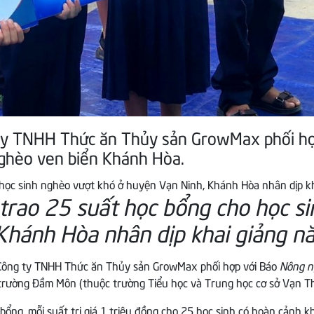
y TNHH Thức ăn Thủy sản GrowMax phối hợ
nghèo ven biển Khánh Hòa.
rao 25 suất học bổng cho học si
Khánh Hòa nhân dịp khai giảng n
 Công ty TNHH Thức ăn Thủy sản GrowMax phối hợp với Báo
Nông n
trường Đầm Môn (thuộc trường Tiểu học và Trung học cơ sở Vạn T
bổng, mỗi suất trị giá 1 triệu đồng cho 25 học sinh có hoàn cảnh k