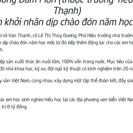
Thạnh)
 khởi nhân dịp chào đón năm học
ơ sở Vạn Thạnh, cô Lê Thị Thùy Dương, Phó Hiệu trưởng nhà trườn
ịp chào đón năm học mới, từ đó tiếp thêm động lực cho các em họ
h.
p sản xuất thức ăn nuôi tôm, 100% vốn trong nước. Mục tiêu của
nhà khoa học, kỹ sư, đội ngũ kỹ thuật có kinh nghiệm trên 20 năm
ủy sản Việt Nam, cùng nhau xây dựng một tập thể đoàn kết, đầy s
c em học sinh nghèo hiếu học tại các địa phương ven biển Việt 
trị 8 tỷ đồng.