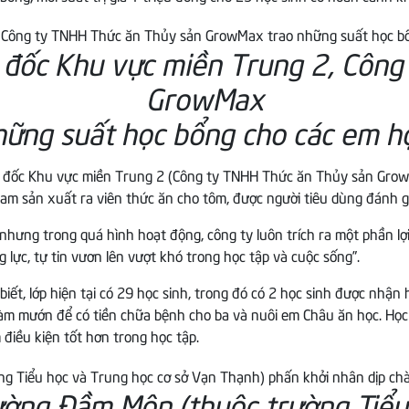
 đốc Khu vực miền Trung 2, Công
GrowMax
hững suất học bổng cho các em họ
iám đốc Khu vực miền Trung 2 (Công ty TNHH Thức ăn Thủy sản Grow
am sản xuất ra viên thức ăn cho tôm, được người tiêu dùng đánh giá
nhưng trong quá hình hoạt động, công ty luôn trích ra một phần l
lực, tự tin vươn lên vượt khó trong học tập và cuộc sống”.
biết, lớp hiện tại có 29 học sinh, trong đó có 2 học sinh được nh
i làm mướn để có tiền chữa bệnh cho ba và nuôi em Châu ăn học. Họ
 điều kiện tốt hơn trong học tập.
rường Đầm Môn (thuộc trường Tiểu