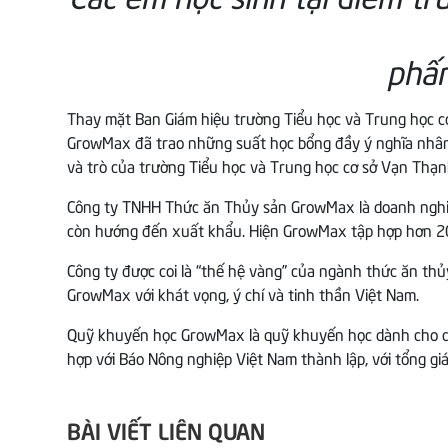
phấn
Thay mặt Ban Giám hiệu trường Tiểu học và Trung học c
GrowMax đã trao những suất học bổng đầy ý nghĩa nhân d
và trò của trường Tiểu học và Trung học cơ sở Vạn Thạn
Công ty TNHH Thức ăn Thủy sản GrowMax là doanh nghiệ
còn hướng đến xuất khẩu. Hiện GrowMax tập hợp hơn 200 
Công ty được coi là “thế hệ vàng” của ngành thức ăn th
GrowMax với khát vọng, ý chí và tinh thần Việt Nam.
Quỹ khuyến học GrowMax là quỹ khuyến học dành cho cá
hợp với Báo Nông nghiệp Việt Nam thành lập, với tổng giá 
BÀI VIẾT LIÊN QUAN