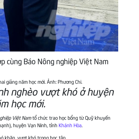
p cùng Báo Nông nghiệp Việt Nam
nh nghèo vượt khó ở huyện
ăm học mới.
ghiệp Việt Nam
tổ chức trao học bổng từ Quỹ khuyến
hạnh), huyện Vạn Ninh, tỉnh
Khánh Hòa
.
hó khăn, vượt khó trong học tập.