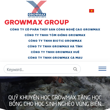
GROWMAX GROUP
CÔNG TY CỔ PHẦN THỦY SẢN CÔNG NGHỆ CAO GROWMAX
CÔNG TY TNHH
TÔM GIỐNG GROWMAX
CÔNG TY TNHH BIOTIC GROWMAX
CÔNG TY TNHH
GROWMAX HÀ TĨNH
CÔNG TY TNHH GROWMAX HUẾ
CÔNG TY TNHH
GROWMAX CÀ MAU
QUỸ KHUYẾN HỌC GROWMAX TẶNG HỌC
BỔNG CHO HỌC SINH NGHÈO VÙNG BIỂN
THẠNH PHONG