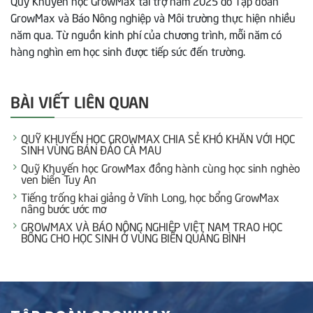
Quỹ Khuyến học GrowMax tài trợ năm 2025 do Tập đoàn
GrowMax và Báo Nông nghiệp và Môi trường thực hiện nhiều
năm qua. Từ nguồn kinh phí của chương trình, mỗi năm có
hàng nghìn em học sinh được tiếp sức đến trường.
BÀI VIẾT LIÊN QUAN
QUỸ KHUYẾN HỌC GROWMAX CHIA SẺ KHÓ KHĂN VỚI HỌC
SINH VÙNG BÁN ĐẢO CÀ MAU
Quỹ Khuyến học GrowMax đồng hành cùng học sinh nghèo
ven biển Tuy An
Tiếng trống khai giảng ở Vĩnh Long, học bổng GrowMax
nâng bước ước mơ
GROWMAX VÀ BÁO NÔNG NGHIỆP VIỆT NAM TRAO HỌC
BỔNG CHO HỌC SINH Ở VÙNG BIỂN QUẢNG BÌNH