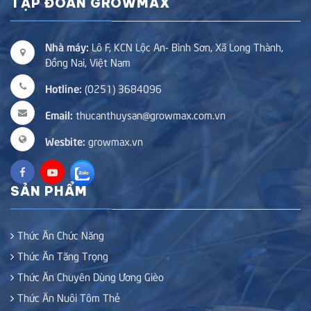
TẬP ĐOÀN GROWMAX
Nhà máy:
Lô F, KCN Lộc An- Bình Sơn, Xã Long Thành,
Đồng Nai, Việt Nam
Hotline:
(0251) 3684096
Email:
thucanthuysan@growmax.com.vn
Wesbite:
growmax.vn
SẢN PHẨM
Thức Ăn Chức Năng
Thức Ăn Tăng Trọng
Thức Ăn Chuyên Dùng Ương Gièo
Thức Ăn Nuôi Tôm Thẻ