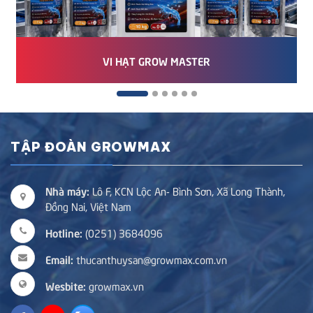
VI HẠT GROW MASTER
TẬP ĐOÀN GROWMAX
Nhà máy:
Lô F, KCN Lộc An- Bình Sơn, Xã Long Thành,
Đồng Nai, Việt Nam
Hotline:
(0251) 3684096
Email:
thucanthuysan@growmax.com.vn
Wesbite:
growmax.vn