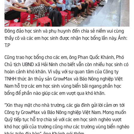
Đông đảo học sinh và phụ huynh đến chia sẻ niềm vui cùng
thầy cô và các em học sinh được nhận học bổng lần này. Ảnh:
T.P
Cũng trao học bổng cho các em, ông Phan Quốc Khánh, Phó
Chủ tịch UBND xã Hải Ninh cho biết vẫn còn nhiều học sinh có
hoàn cảnh khó khăn. Vì vậy, với sự quan tâm của Công ty
TNHH thức ăn thủy sản GrowMax và Báo Nông nghiệp Việt
Nam hỗ trợ các em học sinh vùng biển bãi ngang phần học
bổng để phần nào giúp các em vượt qua khó khăn.
“Xin thay mặt cho nhà trường, các gia đình gửi lời cảm ơn tới
Công ty GrowMax và Báo Nông nghiệp Việt Nam. Mong muốn
Quỹ tiếp tục hỗ trợ chia sẻ với các em học sinh nghèo vượt
khó học giỏi của trường cũng như các trường vùng biển nghèo
khác trên địa bàn”, ông Khánh nói thêm.