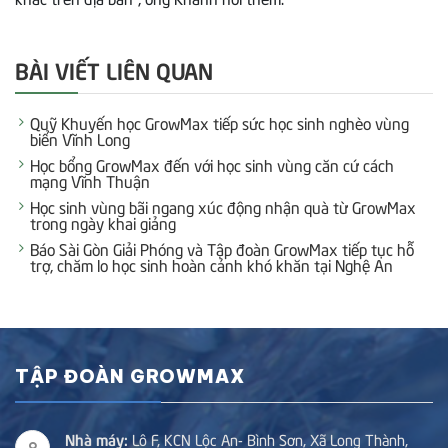
BÀI VIẾT LIÊN QUAN
Quỹ Khuyến học GrowMax tiếp sức học sinh nghèo vùng
biển Vĩnh Long
Học bổng GrowMax đến với học sinh vùng căn cứ cách
mạng Vĩnh Thuận
Học sinh vùng bãi ngang xúc động nhận quà từ GrowMax
trong ngày khai giảng
Báo Sài Gòn Giải Phóng và Tập đoàn GrowMax tiếp tục hỗ
trợ, chăm lo học sinh hoàn cảnh khó khăn tại Nghệ An
TẬP ĐOÀN GROWMAX
Nhà máy:
Lô F, KCN Lộc An- Bình Sơn, Xã Long Thành,