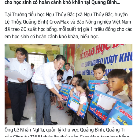
cho học sinh có hoàn cảnh khó khăn tại Quảng Bình…
Tại Trường tiểu học Ngư Thủy Bắc (xã Ngư Thủy Bắc, huyện
Lệ Thủy, Quảng Bình) GrowMax và Báo Nông nghiệp Việt Nam
đã trao 20 suất học bổng, mỗi suất trị giá 1 triệu đồng cho các
em học sinh có hoàn cảnh khó khăn, hiếu học.
Ông Lê Nhân Nghĩa, quản lý khu vực Quảng Bình, Quảng Trị
của Công ty TNHH thức ăn thủy sản GrowMax trao học bổng