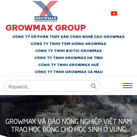
GROWMAX GROUP
CÔNG TY CỔ PHẦN THỦY SẢN CÔNG NGHỆ CAO GROWMAX
CÔNG TY TNHH
TÔM GIỐNG GROWMAX
CÔNG TY TNHH BIOTIC GROWMAX
CÔNG TY TNHH
GROWMAX HÀ TĨNH
CÔNG TY TNHH GROWMAX HUẾ
CÔNG TY TNHH
GROWMAX CÀ MAU
GROWMAX VÀ BÁO NÔNG NGHIỆP VIỆT NAM
TRAO HỌC BỔNG CHO HỌC SINH Ở VÙNG
BIỂN QUẢNG BÌNH