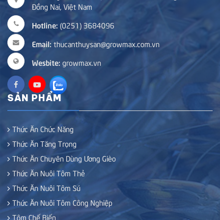
Đồng Nai, Việt Nam
Hotline:
(0251) 3684096
Email:
thucanthuysan@growmax.com.vn
Wesbite:
growmax.vn
SẢN PHẨM
Thức Ăn Chức Năng
Thức Ăn Tăng Trọng
Thức Ăn Chuyên Dùng Ương Gièo
Thức Ăn Nuôi Tôm Thẻ
Thức Ăn Nuôi Tôm Sú
Thức Ăn Nuôi Tôm Công Nghiệp
Tôm Chế Biến