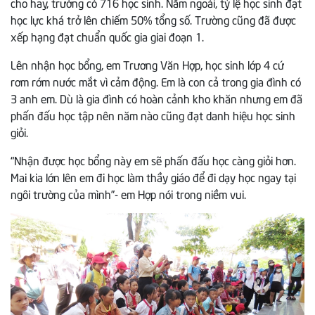
cho hay, trường có 716 học sinh. Năm ngoái, tỷ lệ học sinh đạt
học lực khá trở lên chiếm 50% tổng số. Trường cũng đã được
xếp hạng đạt chuẩn quốc gia giai đoạn 1.
Lên nhận học bổng, em Trương Văn Hợp, học sinh lớp 4 cứ
rơm rớm nước mắt vì cảm động. Em là con cả trong gia đình có
3 anh em. Dù là gia đình có hoàn cảnh kho khăn nhưng em đã
phấn đấu học tập nên năm nào cũng đạt danh hiệu học sinh
giỏi.
“Nhận được học bổng này em sẽ phấn đấu học càng giỏi hơn.
Mai kia lớn lên em đi học làm thầy giáo để đi dạy học ngay tại
ngôi trường của mình”- em Hợp nói trong niềm vui.