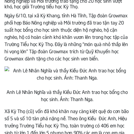
Nông nghiệp và Môi trường trao tặng cho 20 học sinh vượt
khó, học giỏi Trường tiểu học Kỳ Thọ.
Ngày 6/10, tại xã Kỳ Khang, tỉnh Hà Tĩnh, Tập đoàn Growmax
phối hợp Báo Nông nghiệp và Môi trường đã trao tận tay 20
suất học bổng cho học sinh thuộc diện hộ nghèo, hộ cận
nghèo, hộ có hoàn cảnh khó khăn vươn lên trong học tập của
Trường Tiểu học Kỳ Thọ. Đây là những “món quà nhỏ thắp lên
hi vọng lớn” Tập đoàn Growmax trích từ Quỹ Khuyến học
Growmax dành tặng cho các học sinh ven biển.
Anh Lê Nhân Nghĩa và thầy Kiều Đức Anh trao học bổng cho
học sinh. Ảnh: Thanh Nga.
Xã Kỳ Thọ (cũ) vốn đã khó khăn nay càng kiệt quệ do cơn bão
số 5 và số 10 tàn phá nặng nề. Theo ông Kiều Đức Anh, Hiệu
trưởng Trường Tiểu học Kỳ Thọ, toàn trường có 406 em học
sinh từ lớp 1 đến lớp 5 nhưng hơn 90% các em là con em gia