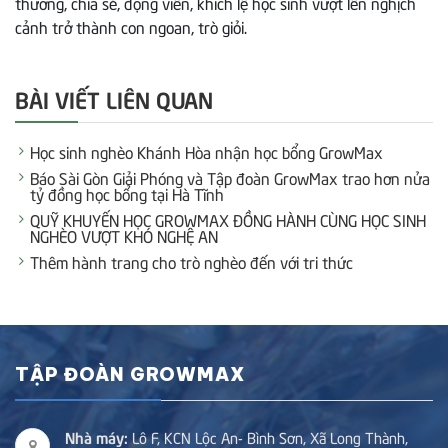
thương, chia sẻ, động viên, khích lệ học sinh vượt lên nghịch
cảnh trở thành con ngoan, trò giỏi.
BÀI VIẾT LIÊN QUAN
Học sinh nghèo Khánh Hòa nhận học bổng GrowMax
Báo Sài Gòn Giải Phóng và Tập đoàn GrowMax trao hơn nửa
tỷ đồng học bổng tại Hà Tĩnh
QUỸ KHUYẾN HỌC GROWMAX ĐỒNG HÀNH CÙNG HỌC SINH
NGHÈO VƯỢT KHÓ NGHỆ AN
Thêm hành trang cho trò nghèo đến với tri thức
TẬP ĐOÀN GROWMAX
Nhà máy:
Lô F, KCN Lộc An- Bình Sơn, Xã Long Thành,