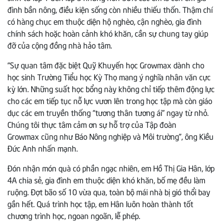
đình bần nông, điều kiện sống còn nhiều thiếu thốn. Thậm chí
có hàng chục em thuộc diện hộ nghèo, cận nghèo, gia đình
chính sách hoặc hoàn cảnh khó khăn, cần sự chung tay giúp
đỡ của cộng đồng nhà hảo tâm.
“Sự quan tâm đặc biệt Quỹ Khuyến học Growmax dành cho
học sinh Trường Tiểu học Kỳ Thọ mang ý nghĩa nhân văn cực
kỳ lớn. Những suất học bổng này không chỉ tiếp thêm động lực
cho các em tiếp tục nỗ lực vươn lên trong học tập mà còn giáo
dục các em truyền thống “tương thân tương ái” ngay từ nhỏ.
Chúng tôi thực tâm cảm ơn sự hỗ trợ của Tập đoàn
Growmax cũng như Báo Nông nghiệp và Môi trường”, ông Kiều
Đức Anh nhấn mạnh.
Đón nhận món quà có phần ngạc nhiên, em Hồ Thị Gia Hân, lớp
4A chia sẻ, gia đình em thuộc diện khó khăn, bố mẹ đều làm
ruộng. Đợt bão số 10 vừa qua, toàn bộ mái nhà bị gió thổi bay
gần hết. Quá trình học tập, em Hân luôn hoàn thành tốt
chương trình học, ngoan ngoãn, lễ phép.