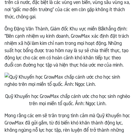
trên cả nước, đặc biệt là các vùng ven biển, vùng sâu vùng xa,
nơi “giấc mơ đến trường” của các em còn gặp không ít thách
thức, chông gai.
Ông Đặng Văn Thành, Giám đốc Khu vực miền Bắkhẳng định:
“Bên cạnh nhiệm vụ kinh doanh, GrowMax xác định đặt trách
nhiệm xã hội làm kim chỉ nam trong mọi hoạt động. Những
suất học bổng được trao hôm nay là sự sẻ chia thiết thực, tạo
động lực cho các em có hoàn cảnh khó khăn tiếp tục theo
đuổi con đường học tập và hiện thực hóa ước mơ của mình.
Quỹ Khuyến học GrowMax chắp cánh ước cho học sinh nghèo
trên mọi miền tổ quốc. Ảnh: Ngọc Linh.
Mong rằng các em sẽ trân trọng tình cảm mà Quỹ Khuyến học
GrowMax đã gửi gắm, từ đó biến khó khăn thành động lực,
không ngừng nỗ lực học tập, rèn luyện để trở thành những