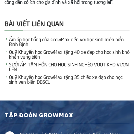
công dân có ích cho gia đình và xã hội trong tương lai”.
BÀI VIẾT LIÊN QUAN
Ấm áp học bổng của GrowMax đến với học sinh miền biển
Bình Định
Quỹ Khuyến học GrowMax tặng 40 xe đạp cho học sinh khó
khăn vùng biển
SƯỞI ẤM TÂM HỒN CHO HỌC SINH NGHÈO VƯỢT KHÓ VƯƠN
LÊN
Quỹ Khuyến học GrowMax tặng 35 chiếc xe đạp cho học
sinh ven biển ĐBSCL
TẬP ĐOÀN GROWMAX
Nhà máy: