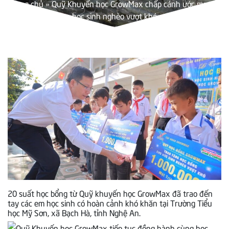
Trang chủ
»
Quỹ Khuyến học GrowMax chấp cánh ước mơ cho
học sinh nghèo vượt khó
20 suất học bổng từ Quỹ khuyến học GrowMax đã trao đến
tay các em học sinh có hoàn cảnh khó khăn tại Trường Tiểu
học Mỹ Sơn, xã Bạch Hà, tỉnh Nghệ An.