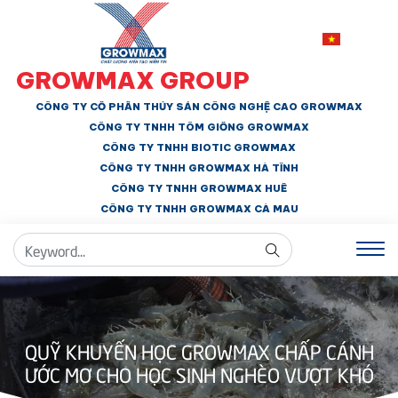
GROWMAX GROUP
CÔNG TY CỔ PHẦN THỦY SẢN CÔNG NGHỆ CAO GROWMAX
CÔNG TY TNHH
TÔM GIỐNG GROWMAX
CÔNG TY TNHH BIOTIC GROWMAX
CÔNG TY TNHH
GROWMAX HÀ TĨNH
CÔNG TY TNHH GROWMAX HUẾ
CÔNG TY TNHH
GROWMAX CÀ MAU
QUỸ KHUYẾN HỌC GROWMAX CHẤP CÁNH
ƯỚC MƠ CHO HỌC SINH NGHÈO VƯỢT KHÓ