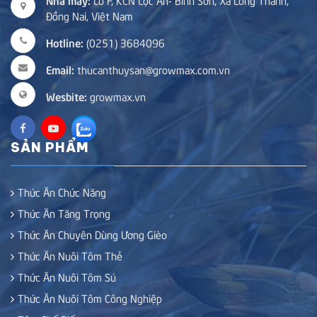
Lô F, KCN Lộc An- Bình Sơn, Xã Long Thành,
Đồng Nai, Việt Nam
Hotline:
(0251) 3684096
Email:
thucanthuysan@growmax.com.vn
Wesbite:
growmax.vn
SẢN PHẨM
Thức Ăn Chức Năng
Thức Ăn Tăng Trọng
Thức Ăn Chuyên Dùng Ương Gièo
Thức Ăn Nuôi Tôm Thẻ
Thức Ăn Nuôi Tôm Sú
Thức Ăn Nuôi Tôm Công Nghiệp