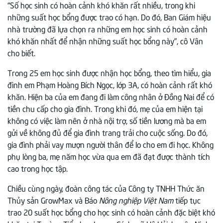
“Số học sinh có hoàn cảnh khó khăn rất nhiều, trong khi
những suất học bổng được trao có hạn. Do đó, Ban Giám hiệu
nhà trường đã lựa chọn ra những em học sinh có hoàn cảnh
khó khăn nhất để nhận những suất học bổng này”, cô Vân
cho biết.
Trong 25 em học sinh được nhận học bổng, theo tìm hiểu, gia
đình em Phạm Hoàng Bích Ngọc, lớp 3A, có hoàn cảnh rất khó
khăn. Hiện ba của em đang đi làm công nhân ở Đồng Nai để có
tiền chu cấp cho gia đình. Trong khi đó, mẹ của em hiện tại
không có việc làm nên ở nhà nội trợ, số tiền lương mà ba em
gửi về không đủ để gia đình trang trải cho cuộc sống. Do đó,
gia đình phải vay mượn người thân để lo cho em đi học. Không
phụ lòng ba, mẹ năm học vừa qua em đã đạt được thành tích
cao trong học tập.
Chiều cùng ngày, đoàn công tác của Công ty TNHH Thức ăn
Thủy sản GrowMax và Báo
Nông nghiệp Việt Nam
tiếp tục
trao 20 suất học bổng cho học sinh có hoàn cảnh đặc biệt khó