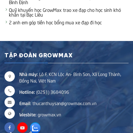
Bình Định
Quỹ khuyến học GrowMax trao xe đạp cho học sinh khó
khăn tại Bạc Liêu
2 anh em góp tiền học bổng mua xe đạp đi học
TẬP ĐOÀN GROWMAX
Nhà máy:
Lô F, KCN Lộc An- Bình Sơn, Xã Long Thành,
Đồng Nai, Việt Nam
Hotline:
(0251) 3684096
Email:
thucanthuysan@growmax.com.vn
Wesbite:
growmax.vn