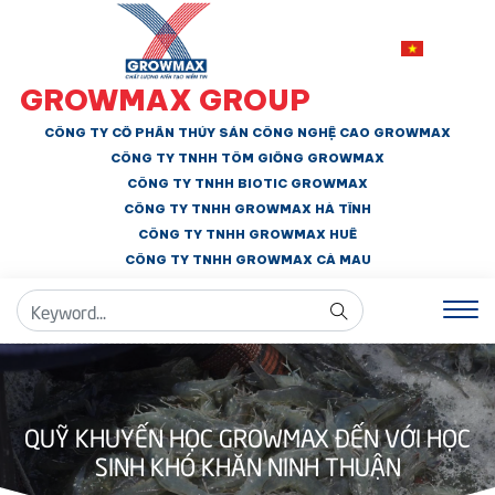
GROWMAX GROUP
CÔNG TY CỔ PHẦN THỦY SẢN CÔNG NGHỆ CAO GROWMAX
CÔNG TY TNHH
TÔM GIỐNG GROWMAX
CÔNG TY TNHH BIOTIC GROWMAX
CÔNG TY TNHH
GROWMAX HÀ TĨNH
CÔNG TY TNHH GROWMAX HUẾ
CÔNG TY TNHH
GROWMAX CÀ MAU
QUỸ KHUYẾN HỌC GROWMAX ĐẾN VỚI HỌC
SINH KHÓ KHĂN NINH THUẬN