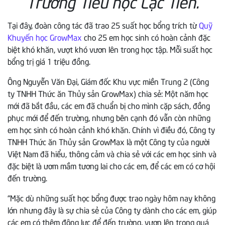
Trường Tiểu học Lạc Tiến.
Tại đây, đoàn công tác đã trao 25 suất học bổng trích từ
Quỹ
Khuyến học GrowMax
cho 25 em học sinh có hoàn cảnh đặc
biệt khó khăn, vượt khó vươn lên trong học tập. Mỗi suất học
bổng trị giá 1 triệu đồng.
Ông Nguyễn Văn Đại, Giám đốc Khu vực miền Trung 2 (Công
ty TNHH Thức ăn Thủy sản GrowMax) chia sẻ: Một năm học
mới đã bắt đầu, các em đã chuẩn bị cho mình cặp sách, đồng
phục mới để đến trường, nhưng bên cạnh đó vẫn còn những
em học sinh có hoàn cảnh khó khăn. Chính vì điều đó, Công ty
TNHH Thức ăn Thủy sản GrowMax là một Công ty của người
Việt Nam đã hiểu, thông cảm và chia sẻ với các em học sinh và
đặc biệt là ươm mầm tương lai cho các em, để các em có cơ hội
đến trường.
“Mặc dù những suất học bổng được trao ngày hôm nay không
lớn nhưng đây là sự chia sẻ của Công ty dành cho các em, giúp
các em có thêm động lực để đến trường, vươn lên trong quá