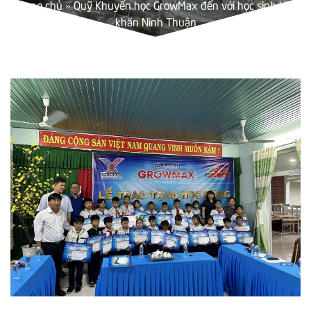
Trang chủ
»
Quỹ Khuyến học GrowMax đến với học sinh khó
khăn Ninh Thuận