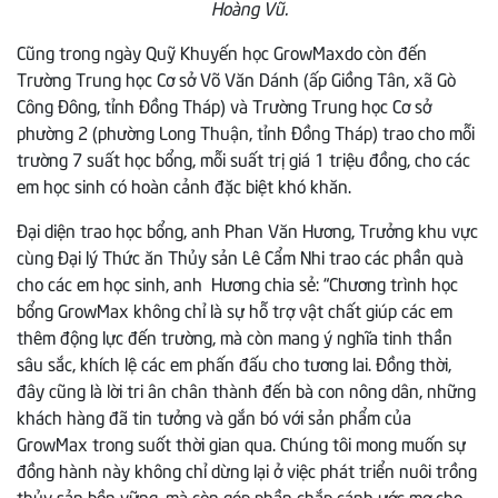
Hoàng Vũ.
Cũng trong ngày Quỹ Khuyến học GrowMaxdo còn đến
Trường Trung học Cơ sở Võ Văn Dánh (ấp Giồng Tân, xã Gò
Công Đông, tỉnh Đồng Tháp) và Trường Trung học Cơ sở
phường 2 (phường Long Thuận, tỉnh Đồng Tháp) trao cho mỗi
trường 7 suất học bổng, mỗi suất trị giá 1 triệu đồng, cho các
em học sinh có hoàn cảnh đặc biệt khó khăn.
Đại diện trao học bổng, anh Phan Văn Hương, Trưởng khu vực
cùng Đại lý Thức ăn Thủy sản Lê Cẩm Nhi trao các phần quà
cho các em học sinh, anh Hương chia sẻ: “Chương trình học
bổng GrowMax không chỉ là sự hỗ trợ vật chất giúp các em
thêm động lực đến trường, mà còn mang ý nghĩa tinh thần
sâu sắc, khích lệ các em phấn đấu cho tương lai. Đồng thời,
đây cũng là lời tri ân chân thành đến bà con nông dân, những
khách hàng đã tin tưởng và gắn bó với sản phẩm của
GrowMax trong suốt thời gian qua. Chúng tôi mong muốn sự
đồng hành này không chỉ dừng lại ở việc phát triển nuôi trồng
thủy sản bền vững, mà còn góp phần chắp cánh ước mơ cho