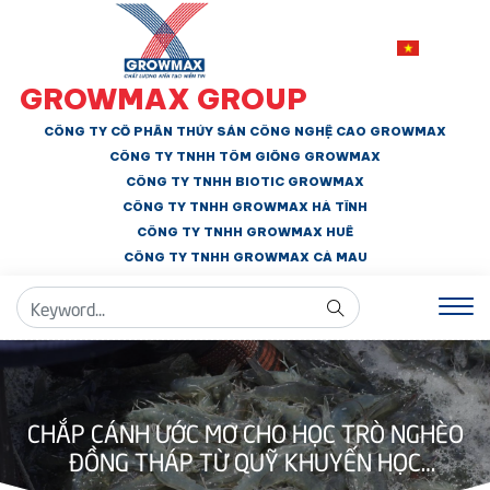
GROWMAX GROUP
CÔNG TY CỔ PHẦN THỦY SẢN CÔNG NGHỆ CAO GROWMAX
CÔNG TY TNHH
TÔM GIỐNG GROWMAX
CÔNG TY TNHH BIOTIC GROWMAX
CÔNG TY TNHH
GROWMAX HÀ TĨNH
CÔNG TY TNHH GROWMAX HUẾ
CÔNG TY TNHH
GROWMAX CÀ MAU
CHẮP CÁNH ƯỚC MƠ CHO HỌC TRÒ NGHÈO
ĐỒNG THÁP TỪ QUỸ KHUYẾN HỌC
GROWMAX