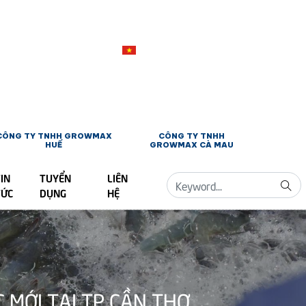
CÔNG TY TNHH GROWMAX
CÔNG TY TNHH
HUẾ
GROWMAX CÀ MAU
IN
TUYỂN
LIÊN
TỨC
DỤNG
HỆ
MỚI TẠI TP CẦN THƠ