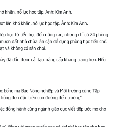
t lên khó khăn, nỗ lực học tập. Ảnh: Kim Anh.
3 lớp học từ tiểu học đến nâng cao, nhưng chỉ có 24 phòng
hí mượn đất nhà chùa lân cận để dựng phòng học tiền chế.
ạt và không có sân chơi.
này đã dần được cải tạo, nâng cấp khang trang hơn. Nếu
ọc bổng mà Báo Nông nghiệp và Môi trường cùng Tập
m không đơn độc trên con đường đến trường”.
việc đồng hành cùng ngành giáo dục viết tiếp ước mơ cho
 tỷ đồng với mong muốn san sẻ chi phí học tập cho học