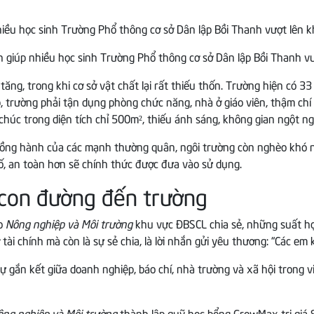
iúp nhiều học sinh Trường Phổ thông cơ sở Dân lập Bồi Thanh vượ
ăng, trong khi cơ sở vật chất lại rất thiếu thốn. Trường hiện có 3
ập, trường phải tận dụng phòng chức năng, nhà ở giáo viên, thậm c
chúc trong diện tích chỉ 500m², thiếu ánh sáng, không gian ngột ng
 đồng hành của các mạnh thường quân, ngôi trường còn nghèo khó 
ố, an toàn hơn sẽ chính thức được đưa vào sử dụng.
 con đường đến trường
áo
Nông nghiệp và Môi trường
khu vực ĐBSCL chia sẻ, những suất h
tài chính mà còn là sự sẻ chia, là lời nhắn gửi yêu thương: “Các e
 gắn kết giữa doanh nghiệp, báo chí, nhà trường và xã hội trong 
ông nghiệp và Môi trường
thành lập quỹ học bổng GrowMax trị giá 8