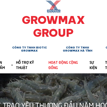
GROWMAX
GROUP
CÔNG TY TNHH BIOTIC
CÔNG TY TNHH
GROWMAX
GROWMAX HÀ TĨNH
N
HỖ TRỢ KỸ
HOẠT ĐỘNG CỘNG
SỰ
T
HẨM
THUẬT
ĐỒNG
KIỆN
TRAO YÊU THƯƠNG ĐẦU NĂM HỌC 