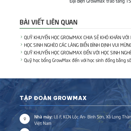
Đại diện Growmax trao tăng 15
BÀI VIẾT LIÊN QUAN
QUỸ KHUYẾN HỌC GROWMAX CHIA SẺ KHÓ KHĂN VỚI 
HỌC SINH NGHÈO CÁC LÀNG BIỂN BÌNH ĐỊNH VUI M
QUỸ KHUYẾN HỌC GROWMAX ĐẾN VỚI HỌC SINH NGHÈ
Quỹ học bổng GrowMax đến với học sinh đồng bằng s
TẬP ĐOÀN GROWMAX
Nhà máy:
Lô F, KCN Lộc An- Bình Sơn, Xã Long Thàn
Việt Nam