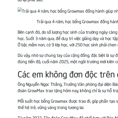
Trải qua 4 năm, học bổng Growmax đồng hành g
Bên cạnh đó, do số lượng học sinh của trường ngày càng t
học. Suốt 3 năm qua, để duy trì việc giảng dạy và học t
Ở bậc mầm non, có 9 lớp học, với 250 học sinh phải chen 
Dù vậy, nhờ sự chung tay của cộng đồng, đặc biệt là sự
đúng tiến độ, cuối năm 2025, một ngôi trường mới kiên c
Các em không đơn độc trên
Ông Nguyễn Ngọc Thắng, Trưởng Văn phòng đại diện B
đoàn GrowMax trao tặng hôm nay, không chỉ là sự hỗ trợ 
Mỗi suất học bổng Growmax được trao đi, góp phần tạo sự
thế hệ trẻ, vững vàng trong tương lai.
Từ năm 2022, Tập đoàn GrowMax đã phối hợp với Báo
N