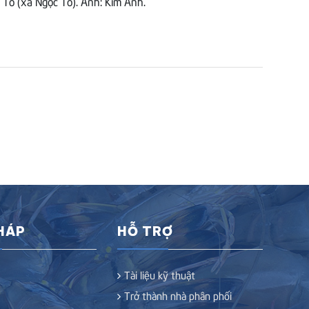
Tố (xã Ngọc Tố). Ảnh: Kim Anh.
PHÁP
HỖ TRỢ
Tài liệu kỹ thuật
Trở thành nhà phân phối