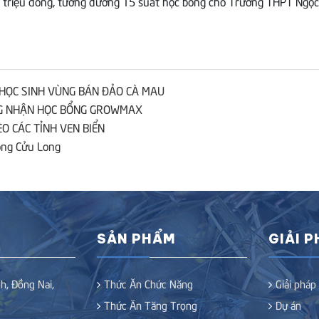
 triệu đồng, tương đương 15 suất học bổng cho Trường THPT Ngọc 
HỌC SINH VÙNG BÁN ĐẢO CÀ MAU
ỪNG NHẬN HỌC BỔNG GROWMAX
O CÁC TỈNH VEN BIỂN
ông Cửu Long
SẢN PHẨM
GIẢI 
h, Đồng Nai,
Thức Ăn Chức Năng
Giải pháp
Thức Ăn Tăng Trọng
Dự án