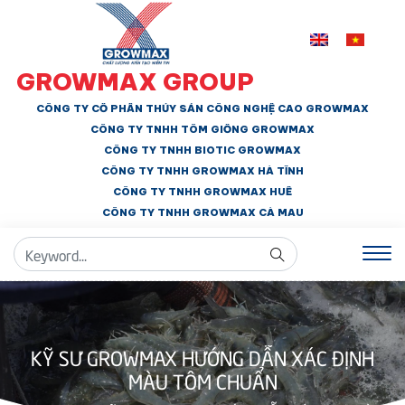
GROWMAX GROUP
CÔNG TY CỔ PHẦN THỦY SẢN CÔNG NGHỆ CAO GROWMAX
CÔNG TY TNHH
TÔM GIỐNG GROWMAX
CÔNG TY TNHH BIOTIC GROWMAX
CÔNG TY TNHH
GROWMAX HÀ TĨNH
CÔNG TY TNHH GROWMAX HUẾ
CÔNG TY TNHH
GROWMAX CÀ MAU
KỸ SƯ GROWMAX HƯỚNG DẪN XÁC ĐỊNH
MÀU TÔM CHUẨN