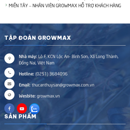
MIỀN TÂY – NHÂN VIÊN GROWMAX HỖ TRỢ KHÁCH HÀNG
TẬP ĐOÀN GROWMAX
Nhà máy:
Lô F, KCN Lộc An- Bình Sơn, Xã Long Thành,
Đồng Nai, Việt Nam
Hotline:
(0251) 3684096
Email:
thucanthuysan@growmax.com.vn
Wesbite:
growmax.vn
SẢN PHẨM