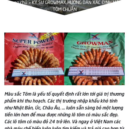
Trang chủ
»
KỸ SƯ GROWMAX HƯỚNG DẪN XÁC ĐỊNH MÀU
TÔM CHUẨN
Màu sắc Tôm là yếu tố quyết định rất lớn tới giá trị thương
phẩm khi thu hoạch. Các thị trường nhập khẩu khó tính
như Nhật Bản, Úc, Châu Âu, … luôn sẵn sàng bỏ một lượng
tiền lớn hơn để mua được những lô tôm có màu sắc đẹp.
Các lô tôm có màu đỏ 24 trở lên. Và ngay ở Việt Nam các
nhà máy chế biến luôn luôn tìm kiếm và trả giá cao hơn từ