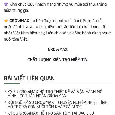
Kính chúc Quý khách hàng những vụ mùa bội thu, trúng
mùa trúng giá.
GROWMAX
tự hào được người nuôi tôm trên khắp cả
nước đánh giá là thương hiệu thức ăn tôm có chất lượng tốt
nhất Việt Nam hiện nay, luôn chia sẻ và đồng hành cùng người
nuôi tôm Việt.
GROWMAX
CHẤT LƯỢNG KIẾN TẠO NIỀM TIN
BÀI VIẾT LIÊN QUAN
KỸ SƯ GROWMAX HỖ TRỢ THIẾT KẾ VÀ VẬN HÀNH MÔ
HÌNH LỌC TUẦN HOÀN GROWMAX
ĐỘI NGŨ KỸ SƯ GROWMAX – CHUYÊN NGHIỆP, NHIỆT TÌNH,
HỖ TRỢ BÀ CON NUÔI TÔM KHẮP CẢ NƯỚC
KỸ SƯ GROWMAX HỖ TRỢ SAN TÔM TẠI BẠC LIÊU