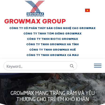
GROWMAX GROUP
CÔNG TY CỔ PHẦN THỦY SẢN CÔNG NGHỆ CAO GROWMAX
CÔNG TY TNHH
TÔM GIỐNG GROWMAX
CÔNG TY TNHH BIOTIC GROWMAX
CÔNG TY TNHH
GROWMAX HÀ TĨNH
CÔNG TY TNHH GROWMAX HUẾ
CÔNG TY TNHH
GROWMAX CÀ MAU
GROWMAX MANG TRĂNG RẰM VÀ YÊU
THƯƠNG CHO TRẺ EM KHÓ KHĂN