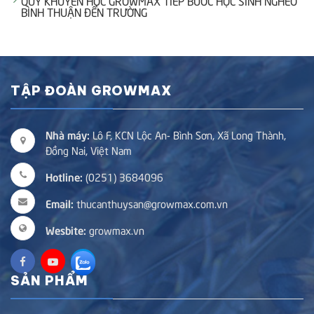
QUỸ KHUYẾN HỌC GROWMAX TIẾP BƯỚC HỌC SINH NGHÈO
BÌNH THUẬN ĐẾN TRƯỜNG
TẬP ĐOÀN GROWMAX
Nhà máy:
Lô F, KCN Lộc An- Bình Sơn, Xã Long Thành,
Đồng Nai, Việt Nam
Hotline:
(0251) 3684096
Email:
thucanthuysan@growmax.com.vn
Wesbite:
growmax.vn
SẢN PHẨM