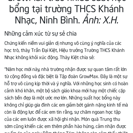
bổng tại trường THCS Khánh
Nhạc, Ninh Bình.
Ảnh: X.H.
Những cảm xúc từ sự sẻ chia
Chứng kiến niềm vui giản dị nhưng vô cùng ý nghĩa của các
học trò, thày Trần Đại Kiệt, Hiệu trưởng Trường THCS Khánh
Nhạc không khỏi xúc động. Thày Kiệt chia sẻ:
“Năm học mới này, nhà trường nhận được sự quan tâm rất lớn
từ cộng đồng và đặc biệt là Tập đoàn GrowMax. Đây là một sự
hỗ trợ vô cùng kịp thời và ý nghĩa. Với những học sinh có hoàn
cảnh khó khăn, một bộ sách giáo khoa mới hay một chiếc cặp
sách bền đẹp là một ước mơ lớn. Những suất học bổng này
không chỉ giúp gia đình các em giảm bớt gánh nặng kinh tế mà
còn là động lực để các em tin rằng, sự chăm ngoan học tập
của các em luôn được xã hội ghi nhận. Món quà Trung thu
sớm cũng khiến các em thêm phần hào hứng, cảm nhận được
sự ấm áp của ngày Rằm tháng Tám, không còn cảm thấy thiệt