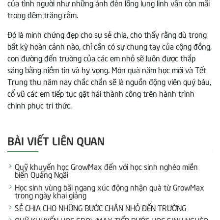
của tình người như những ánh đèn lồng lung linh vẫn còn mãi
trong đêm trăng rằm.
Đó là minh chứng đẹp cho sự sẻ chia, cho thấy rằng dù trong
bất kỳ hoàn cảnh nào, chỉ cần có sự chung tay của cộng đồng,
con đường đến trường của các em nhỏ sẽ luôn được thắp
sáng bằng niềm tin và hy vọng. Món quà năm học mới và Tết
Trung thu năm nay chắc chắn sẽ là nguồn động viên quý báu,
cổ vũ các em tiếp tục gặt hái thành công trên hành trình
chinh phục tri thức.
BÀI VIẾT LIÊN QUAN
Quỹ khuyến học GrowMax đến với học sinh nghèo miền
biển Quảng Ngãi
Học sinh vùng bãi ngang xúc động nhận quà từ GrowMax
trong ngày khai giảng
SẺ CHIA CHO NHỮNG BƯỚC CHÂN NHỎ ĐẾN TRƯỜNG