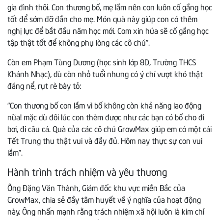
gia đình thôi. Con thương bố, mẹ lắm nên con luôn cố gắng học
tốt để sớm đỡ đần cho mẹ. Món quà này giúp con có thêm
nghị lực để bắt đầu năm học mới. Com xin hứa sẽ cố gắng học
tập thật tốt để không phụ lòng các cô chú”.
Còn em Phạm Tùng Dương (học sinh lớp 8D, Trường THCS
Khánh Nhạc), dù còn nhỏ tuổi nhưng có ý chí vượt khó thật
đáng nể, rụt rè bày tỏ:
“Con thương bố con lắm vì bố không còn khả năng lao động
nữa! mặc dù đôi lúc con thèm được như các bạn có bố cho đi
bơi, đi câu cá. Quà của các cô chú GrowMax giúp em có một cái
Tết Trung thu thật vui và đầy đủ. Hôm nay thực sự con vui
lắm”.
Hành trình trách nhiệm và yêu thương
Ông Đặng Văn Thành, Giám đốc khu vực miền Bắc của
GrowMax, chia sẻ đầy tâm huyết về ý nghĩa của hoạt động
này. Ông nhấn mạnh rằng trách nhiệm xã hội luôn là kim chỉ