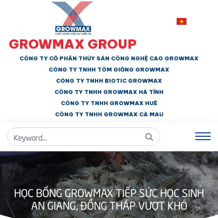
GROWMAX GROUP
CÔNG TY CỔ PHẦN THỦY SẢN CÔNG NGHỆ CAO GROWMAX
CÔNG TY TNHH
TÔM GIỐNG GROWMAX
CÔNG TY TNHH BIOTIC GROWMAX
CÔNG TY TNHH
GROWMAX HÀ TĨNH
CÔNG TY TNHH GROWMAX HUẾ
CÔNG TY TNHH
GROWMAX CÀ MAU
HỌC BỔNG GROWMAX TIẾP SỨC HỌC SINH
AN GIANG, ĐỒNG THÁP VƯỢT KHÓ