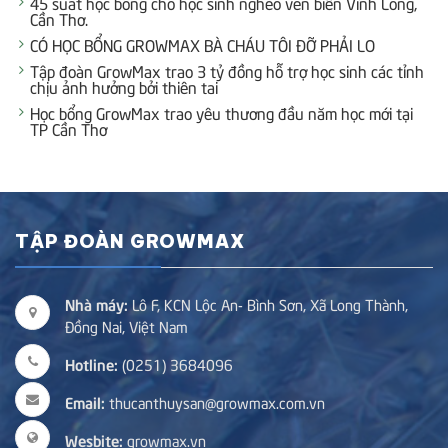
45 suất học bổng cho học sinh nghèo ven biển Vĩnh Long,
Cần Thơ.
CÓ HỌC BỔNG GROWMAX BÀ CHÁU TÔI ĐỠ PHẢI LO
Tập đoàn GrowMax trao 3 tỷ đồng hỗ trợ học sinh các tỉnh
chịu ảnh hưởng bởi thiên tai
Học bổng GrowMax trao yêu thương đầu năm học mới tại
TP Cần Thơ
TẬP ĐOÀN GROWMAX
Nhà máy:
Lô F, KCN Lộc An- Bình Sơn, Xã Long Thành,
Đồng Nai, Việt Nam
Hotline:
(0251) 3684096
Email:
thucanthuysan@growmax.com.vn
Wesbite:
growmax.vn