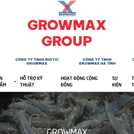
GROWMAX
GROUP
CÔNG TY TNHH BIOTIC
CÔNG TY TNHH
GROWMAX
GROWMAX HÀ TĨNH
N
HỖ TRỢ KỸ
HOẠT ĐỘNG CỘNG
SỰ
T
HẨM
THUẬT
ĐỒNG
KIỆN
GROWMAX