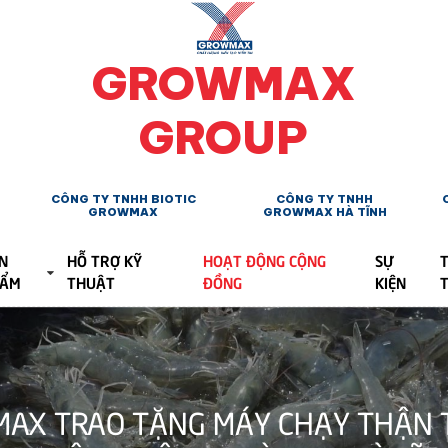
GROWMAX
GROUP
CÔNG TY TNHH BIOTIC
CÔNG TY TNHH
GROWMAX
GROWMAX HÀ TĨNH
N
HỖ TRỢ KỸ
HOẠT ĐỘNG CỘNG
SỰ
T
HẨM
THUẬT
ĐỒNG
KIỆN
AX TRAO TẶNG MÁY CHẠY THẬN TR