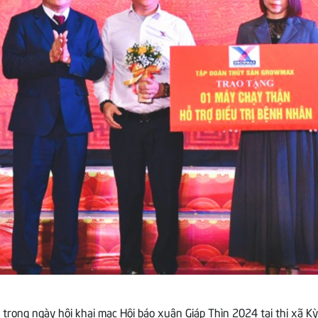
rong ngày hội khai mạc Hội báo xuân Giáp Thìn 2024 tại thị xã Kỳ