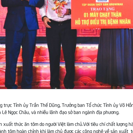
g trực Tỉnh ủy Trần Thế Dũng, Trưởng ban Tổ chức Tỉnh ủy Võ Hồn
h Lê Ngọc Châu,
và nhiều lãnh đạo sở ban ngành địa phương.
xuất thức ăn tôm do người Việt làm chủ.Với tiêu chí chất lượng hà
gành tôm hoàn chỉnh khi làm chủ được các công nghệ về sản xuất t