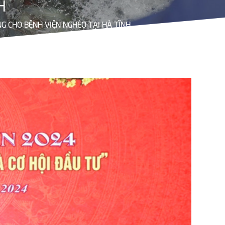
H
 CHO BỆNH VIỆN NGHÈO TẠI HÀ TĨNH