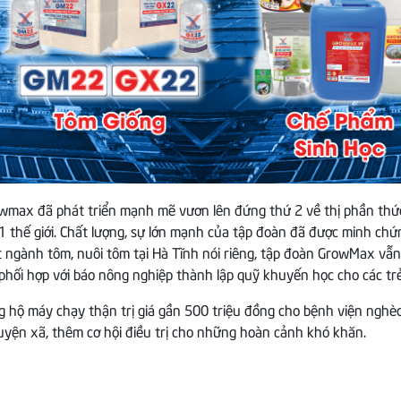
owmax đã phát triển mạnh mẽ vươn lên đứng thứ 2 về thị phần thứ
 thế giới. Chất lượng, sự lớn mạnh của tập đoàn đã được minh chứ
ặt ngành tôm, nuôi tôm tại Hà Tĩnh nói riêng, tập đoàn GrowMax vẫ
hối hợp với báo nông nghiệp thành lập quỹ khuyến học cho các trẻ
ủng hộ máy chạy thận trị giá gần 500 triệu đồng cho bệnh viện ng
uyện xã, thêm cơ hội điều trị cho những hoàn cảnh khó khăn.