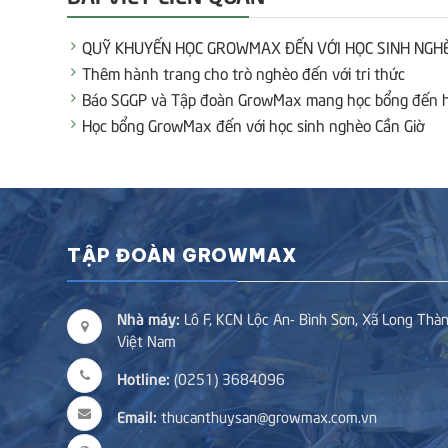
QUỸ KHUYẾN HỌC GROWMAX ĐẾN VỚI HỌC SINH NGHÈ
Thêm hành trang cho trò nghèo đến với tri thức
Báo SGGP và Tập đoàn GrowMax mang học bổng đến h
Học bổng GrowMax đến với học sinh nghèo Cần Giờ
TẬP ĐOÀN GROWMAX
Nhà máy:
Lô F, KCN Lộc An- Bình Sơn, Xã Long Thàn
Việt Nam
Hotline:
(0251) 3684096
Email:
thucanthuysan@growmax.com.vn