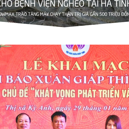
CHO BỆNH VIỆN NGHÈO TẠI HÀ TĨN
WMAX TRAO TẶNG MÁY CHẠY THẬN TRỊ GIÁ GẦN 500 TRIỆU ĐỒNG