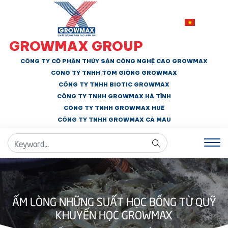
GROWMAX GROUP
CÔNG TY CỔ PHẦN THỦY SẢN CÔNG NGHỆ CAO GROWMAX
CÔNG TY TNHH
TÔM GIỐNG GROWMAX
CÔNG TY TNHH BIOTIC GROWMAX
CÔNG TY TNHH
GROWMAX HÀ TĨNH
CÔNG TY TNHH GROWMAX HUẾ
CÔNG TY TNHH
GROWMAX CÀ MAU
ẤM LÒNG NHỮNG SUẤT HỌC BỔNG TỪ QUỸ
KHUYẾN HỌC GROWMAX