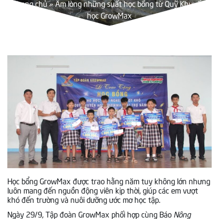
Trang chủ
»
Ấm lòng những suất học bổng từ Quỹ Khuyến
học GrowMax
Học bổng GrowMax được trao hằng năm tuy không lớn nhưng
luôn mang đến nguồn động viên kịp thời, giúp các em vượt
khó đến trường và nuôi dưỡng ước mơ học tập.
Ngày 29/9, Tập đoàn GrowMax phối hợp cùng Báo
Nông