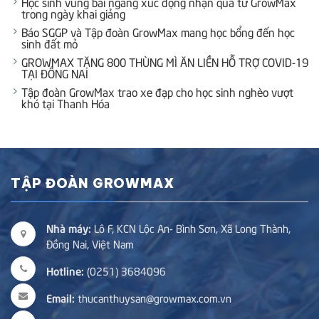
Học sinh vùng bãi ngang xúc động nhận quà từ GrowMax
trong ngày khai giảng
Báo SGGP và Tập đoàn GrowMax mang học bổng đến học
sinh đất mỏ
GROWMAX TẶNG 800 THÙNG MÌ ĂN LIỀN HỖ TRỢ COVID-19
TẠI ĐỒNG NAI
Tập đoàn GrowMax trao xe đạp cho học sinh nghèo vượt
khó tại Thanh Hóa
TẬP ĐOÀN GROWMAX
Nhà máy:
Lô F, KCN Lộc An- Bình Sơn, Xã Long Thành,
Đồng Nai, Việt Nam
Hotline:
(0251) 3684096
Email:
thucanthuysan@growmax.com.vn