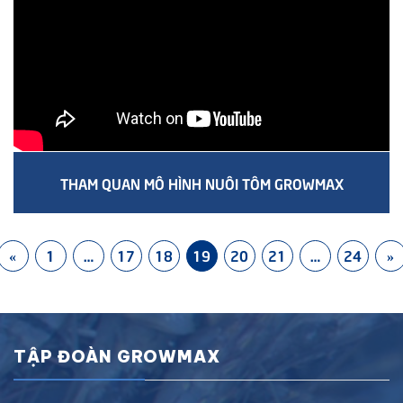
THAM QUAN MÔ HÌNH NUÔI TÔM GROWMAX
«
1
…
17
18
19
20
21
…
24
»
TẬP ĐOÀN GROWMAX