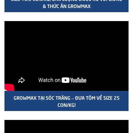
& THỨC ĂN GROWMAX
GROWMAX TẠI SÓC TRĂNG – ĐƯA TÔM VỀ SIZE 25
CON/KG!