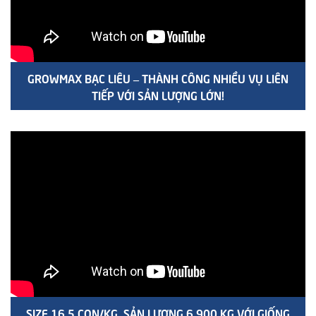
GROWMAX BẠC LIÊU – THÀNH CÔNG NHIỀU VỤ LIÊN
TIẾP VỚI SẢN LƯỢNG LỚN!
SIZE 16.5 CON/KG, SẢN LƯỢNG 6.900 KG VỚI GIỐNG