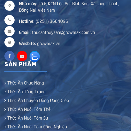
Nhà máy:
Lô F, KCN Lộc An- Bình Sơn, Xã Long Thành,
Đồng Nai, Việt Nam
Hotline:
(0251) 3684096
Email:
thucanthuysan@growmax.com.vn
Wesbite:
growmax.vn
SẢN PHẨM
Thức Ăn Chức Năng
Thức Ăn Tăng Trọng
Thức Ăn Chuyên Dùng Ương Gièo
Thức Ăn Nuôi Tôm Thẻ
Thức Ăn Nuôi Tôm Sú
Thức Ăn Nuôi Tôm Công Nghiệp