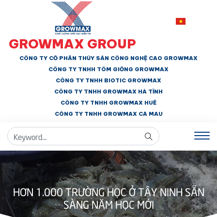
GROWMAX GROUP
CÔNG TY CỔ PHẦN THỦY SẢN CÔNG NGHỆ CAO GROWMAX
CÔNG TY TNHH
TÔM GIỐNG GROWMAX
CÔNG TY TNHH BIOTIC GROWMAX
CÔNG TY TNHH
GROWMAX HÀ TĨNH
CÔNG TY TNHH GROWMAX HUẾ
CÔNG TY TNHH
GROWMAX CÀ MAU
HƠN 1.000 TRƯỜNG HỌC Ở TÂY NINH SẴN
SÀNG NĂM HỌC MỚI