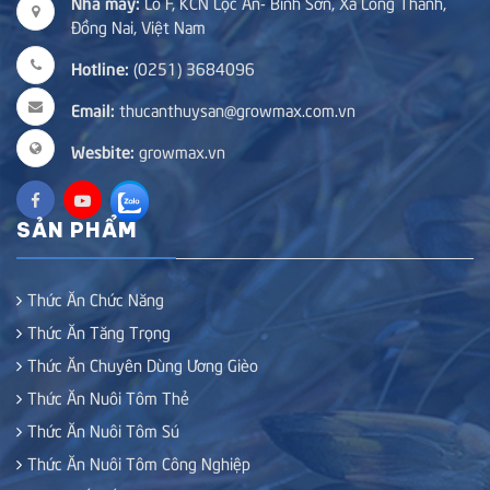
Nhà máy:
Lô F, KCN Lộc An- Bình Sơn, Xã Long Thành,
Đồng Nai, Việt Nam
Hotline:
(0251) 3684096
Email:
thucanthuysan@growmax.com.vn
Wesbite:
growmax.vn
SẢN PHẨM
Thức Ăn Chức Năng
Thức Ăn Tăng Trọng
Thức Ăn Chuyên Dùng Ương Gièo
Thức Ăn Nuôi Tôm Thẻ
Thức Ăn Nuôi Tôm Sú
Thức Ăn Nuôi Tôm Công Nghiệp