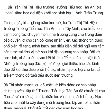
Bà Trần Thị Thi, Hiệu trưởng Trường Tiểu học Tân An (bìa
phải) tặng hoa đại diện khối học sinh lớp 1. Ảnh: Trần Trung.
Trong ngày khai giảng năm học mới, bà Trần Thị Thi, Hiệu
trưởng Trường Tiểu học Tân An, tỉnh Tây Ninh, cho biết, bên
cạnh công tác chuyên môn, nhà trường cũng chú trọng đảm
bảo quyền lợi cho cán bộ, công nhân viên. Các thông tin được
phổ biến rõ ràng, minh bạch, tạo điều kiện để đội ngũ yên tâm
công tác tại đơn vị mới sau khi địa phương sáp nhập. Đối với
học sinh, nhà trường cam kết không để em nào bị thiệt thòi.
Những trường hợp đặc biệt sẽ được giới thiệu, báo cáo lãnh
đạo để kịp thời điều phối, hỗ trợ, nhằm tạo cơ hội cho tất cả
trẻ em trong độ tuổi đều được đến trường.
Bà Thi nhấn mạnh, dù đối mặt với biến động do sáp nhập
chính quyền, tập thể Trường Tiểu học Tân An đã chuẩn bị chu
đáo cả về cơ sở vật chất, nhân lực và chính sách hỗ trợ. Mục
tiêu cao nhất là xây dựng môi trường học tập an toàn, thân
thiện, mang lại khởi đầu tốt đẹp cho năm học mới.