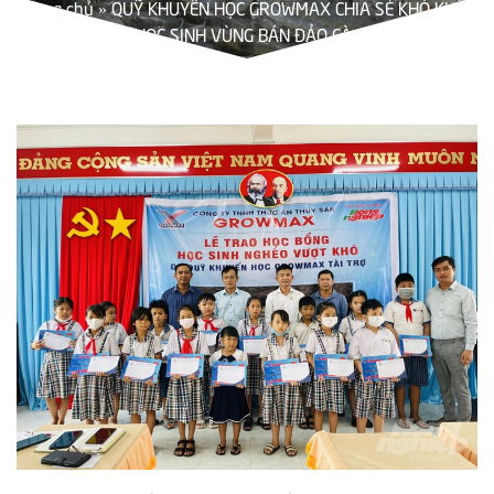
Trang chủ
»
QUỸ KHUYẾN HỌC GROWMAX CHIA SẺ KHÓ KHĂN
VỚI HỌC SINH VÙNG BÁN ĐẢO CÀ MAU