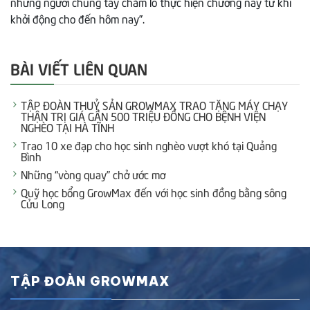
những người chung tay chăm lo thực hiện chương này từ khi
khởi động cho đến hôm nay”.
BÀI VIẾT LIÊN QUAN
TẬP ĐOÀN THUỶ SẢN GROWMAX TRAO TẶNG MÁY CHẠY
THẬN TRỊ GIÁ GẦN 500 TRIỆU ĐỒNG CHO BỆNH VIỆN
NGHÈO TẠI HÀ TĨNH
Trao 10 xe đạp cho học sinh nghèo vượt khó tại Quảng
Bình
Những “vòng quay” chở ước mơ
Quỹ học bổng GrowMax đến với học sinh đồng bằng sông
Cửu Long
TẬP ĐOÀN GROWMAX