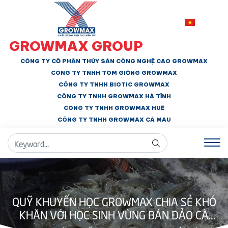
GROWMAX GROUP
CÔNG TY CỔ PHẦN THỦY SẢN CÔNG NGHỆ CAO GROWMAX
CÔNG TY TNHH
TÔM GIỐNG GROWMAX
CÔNG TY TNHH BIOTIC GROWMAX
CÔNG TY TNHH
GROWMAX HÀ TĨNH
CÔNG TY TNHH GROWMAX HUẾ
CÔNG TY TNHH
GROWMAX CÀ MAU
QUỸ KHUYẾN HỌC GROWMAX CHIA SẺ KHÓ
KHĂN VỚI HỌC SINH VÙNG BÁN ĐẢO CÀ
MAU