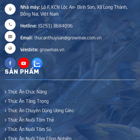
Nhà máy:
Lô F, KCN Lộc An- Bình Sơn, Xã Long Thành,
Đồng Nai, Việt Nam
Hotline:
(0251) 3684096
Email:
thucanthuysan@growmax.com.vn
Wesbite:
growmax.vn
SẢN PHẨM
Thức Ăn Chức Năng
Thức Ăn Tăng Trọng
Thức Ăn Chuyên Dùng Ương Gièo
Thức Ăn Nuôi Tôm Thẻ
Thức Ăn Nuôi Tôm Sú
Thức Ăn Nuôi Tôm Công Nghiệp