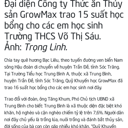
Đại diện Công ty Thức ăn Thủy
sản GrowMax trao 15 suất học
bổng cho các em học sinh
Trường THCS Võ Thị Sáu.
Ảnh:
Trọng Linh.
Chia tay quê hương Bạc Liêu, theo tuyến đường ven biển Nam
sông Hậu đoàn di chuyển về huyện Trần Đề, tỉnh Sóc Trăng.
Tại Trường Tiểu học Trung Bình A, thuộc xã Trung Bình,
huyện Trần Đề, tỉnh Sóc Trăng, Quỹ Khuyến học GrowMax đã
trao 16 suất học bổng cho các em học sinh nơi đây.
Trao đổi với đoàn, ông Tăng Khum, Phó Chủ tịch UBND xã
Trung Bình cho biết: Trung Bình là xã thuộc diện đặc biệt khó
khăn, hộ nghèo và cận nghèo chiếm tỷ lệ trên 7,6%. Người dân
nơi đây chủ yếu là trồng lúa, nuôi trồng và đánh bắt thủy sản,
đời sống của bà con còn gặp nhiều khó khăn. “Quỹ Khuyến