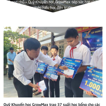
Trang chủ
»
Quỹ Khuyến học GrowMax tiếp sức học sinh
nghèo hiếu học đến trường
Quỹ Khuyến học GrowMax trao 37 suất học bổng cho các