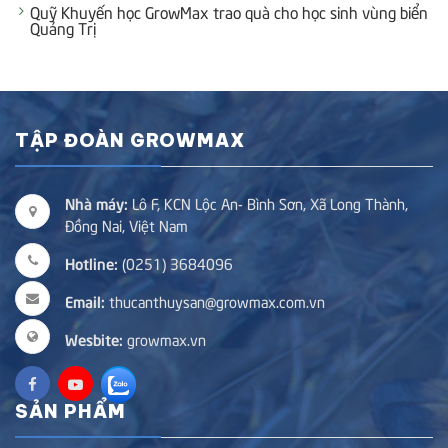
Quỹ Khuyến học GrowMax trao quà cho học sinh vùng biển
Quảng Trị
TẬP ĐOÀN GROWMAX
Nhà máy:
Lô F, KCN Lộc An- Bình Sơn, Xã Long Thành,
Đồng Nai, Việt Nam
Hotline:
(0251) 3684096
Email:
thucanthuysan@growmax.com.vn
Wesbite:
growmax.vn
SẢN PHẨM