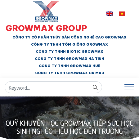
GROWMAX GROUP
CÔNG TY CỔ PHẦN THỦY SẢN CÔNG NGHỆ CAO GROWMAX
CÔNG TY TNHH
TÔM GIỐNG GROWMAX
CÔNG TY TNHH BIOTIC GROWMAX
CÔNG TY TNHH
GROWMAX HÀ TĨNH
CÔNG TY TNHH GROWMAX HUẾ
CÔNG TY TNHH
GROWMAX CÀ MAU
QUỸ KHUYẾN HỌC GROWMAX TIẾP SỨC HỌC
SINH NGHÈO HIẾU HỌC ĐẾN TRƯỜNG