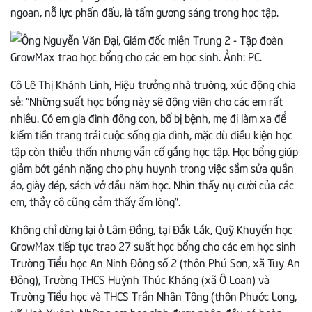
ngoan, nỗ lực phấn đấu, là tấm gương sáng trong học tập.
Cô Lê Thị Khánh Linh, Hiệu trưởng nhà trường, xúc động chia
sẻ: “Những suất học bổng này sẽ động viên cho các em rất
nhiều. Có em gia đình đông con, bố bị bệnh, mẹ đi làm xa để
kiếm tiền trang trải cuộc sống gia đình, mặc dù điều kiện học
tập còn thiều thốn nhưng vẫn cố gắng học tập. Học bổng giúp
giảm bớt gánh nặng cho phụ huynh trong việc sắm sửa quần
áo, giày dép, sách vở đầu năm học. Nhìn thấy nụ cười của các
em, thầy cô cũng cảm thấy ấm lòng”.
Không chỉ dừng lại ở Lâm Đồng, tại Đắk Lắk, Quỹ Khuyến học
GrowMax tiếp tục trao 27 suất học bổng cho các em học sinh
Trường Tiểu học An Ninh Đông số 2 (thôn Phú Sơn, xã Tuy An
Đông), Trường THCS Huỳnh Thúc Kháng (xã Ô Loan) và
Trường Tiểu học và THCS Trần Nhân Tông (thôn Phước Long,
xã Hoà Xuân). Những em học sinh được nhận đều có hoàn