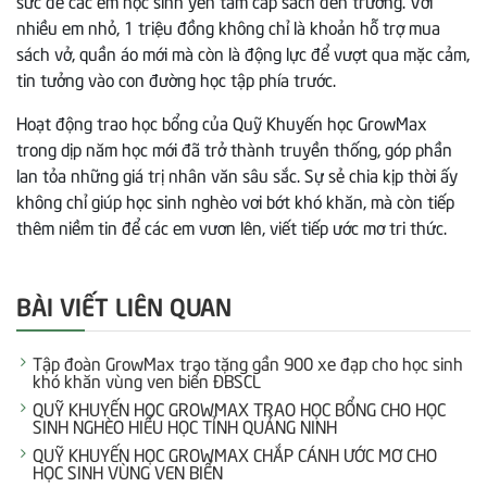
nhiều em nhỏ, 1 triệu đồng không chỉ là khoản hỗ trợ mua
sách vở, quần áo mới mà còn là động lực để vượt qua mặc cảm,
tin tưởng vào con đường học tập phía trước.
Hoạt động trao học bổng của Quỹ Khuyến học GrowMax
trong dịp năm học mới đã trở thành truyền thống, góp phần
lan tỏa những giá trị nhân văn sâu sắc. Sự sẻ chia kịp thời ấy
không chỉ giúp học sinh nghèo vơi bớt khó khăn, mà còn tiếp
thêm niềm tin để các em vươn lên, viết tiếp ước mơ tri thức.
BÀI VIẾT LIÊN QUAN
Tập đoàn GrowMax trao tặng gần 900 xe đạp cho học sinh
khó khăn vùng ven biển ĐBSCL
QUỸ KHUYẾN HỌC GROWMAX TRAO HỌC BỔNG CHO HỌC
SINH NGHÈO HIẾU HỌC TỈNH QUẢNG NINH
QUỸ KHUYẾN HỌC GROWMAX CHẮP CÁNH ƯỚC MƠ CHO
HỌC SINH VÙNG VEN BIỂN