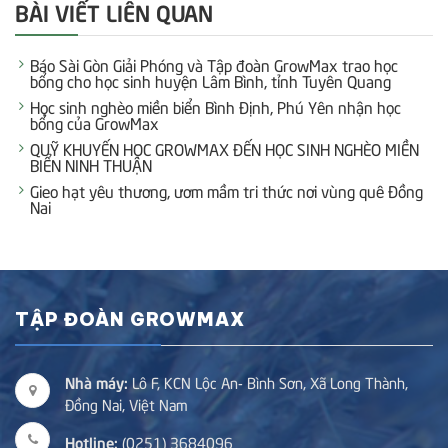
BÀI VIẾT LIÊN QUAN
Báo Sài Gòn Giải Phóng và Tập đoàn GrowMax trao học
bổng cho học sinh huyện Lâm Bình, tỉnh Tuyên Quang
Học sinh nghèo miền biển Bình Định, Phú Yên nhận học
bổng của GrowMax
QUỸ KHUYẾN HỌC GROWMAX ĐẾN HỌC SINH NGHÈO MIỀN
BIỂN NINH THUẬN
Gieo hạt yêu thương, ươm mầm tri thức nơi vùng quê Đồng
Nai
TẬP ĐOÀN GROWMAX
Nhà máy:
Lô F, KCN Lộc An- Bình Sơn, Xã Long Thành,
Đồng Nai, Việt Nam
Hotline:
(0251) 3684096