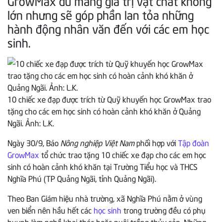
GrowMax dù mang giá trị vật chất không
lớn nhưng sẽ góp phần lan tỏa những
hành động nhân văn đến với các em học
sinh.
10 chiếc xe đạp được trích từ Quỹ khuyến học GrowMax trao
tặng cho các em học sinh có hoàn cảnh khó khăn ở Quảng
Ngãi. Ảnh: L.K.
Ngày 30/9, Báo
Nông nghiệp Việt Nam
phối hợp với
Tập đoàn
GrowMax
tổ chức trao tặng 10 chiếc xe đạp cho các em học
sinh có hoàn cảnh khó khăn tại Trường Tiểu học và THCS
Nghĩa Phú (TP Quảng Ngãi, tỉnh Quảng Ngãi).
Theo Ban Giám hiệu nhà trường, xã Nghĩa Phú nằm ở vùng
ven biển nên hầu hết các
học sinh
trong trường đều có phụ
huynh làm nghề khai thác hoặc nuôi trồng thủy sản. Những