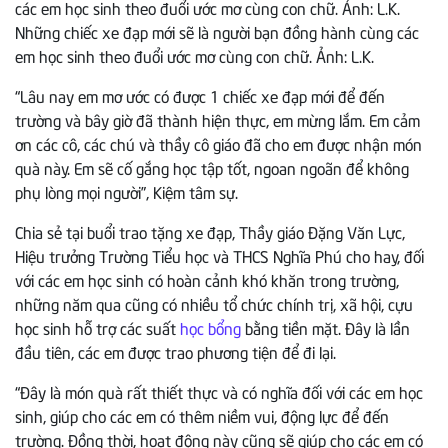
Những chiếc xe đạp mới sẽ là người bạn đồng hành cùng các
em học sinh theo đuổi ước mơ cùng con chữ. Ảnh: L.K.
“Lâu nay em mơ ước có được 1 chiếc xe đạp mới để đến
trường và bây giờ đã thành hiện thực, em mừng lắm. Em cảm
ơn các cô, các chú và thầy cô giáo đã cho em được nhận món
quà này. Em sẽ cố gắng học tập tốt, ngoan ngoãn để không
phụ lòng mọi người”, Kiệm tâm sự.
Chia sẻ tại buổi trao tặng xe đạp, Thầy giáo Đặng Văn Lực,
Hiệu trưởng Trường Tiểu học và THCS Nghĩa Phú cho hay, đối
với các em học sinh có hoàn cảnh khó khăn trong trường,
những năm qua cũng có nhiều tổ chức chính trị, xã hội, cựu
học sinh hỗ trợ các suất
học bổng
bằng tiền mặt. Đây là lần
đầu tiên, các em được trao phương tiện để đi lại.
“Đây là món quà rất thiết thực và có nghĩa đối với các em học
sinh, giúp cho các em có thêm niềm vui, động lực để đến
trường. Đồng thời, hoạt động này cũng sẽ giúp cho các em có