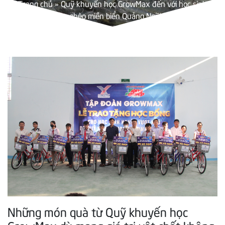
Trang chủ
»
Quỹ khuyến học GrowMax đến với học sinh
nghèo miền biển Quảng Ngãi
Những món quà từ Quỹ khuyến học