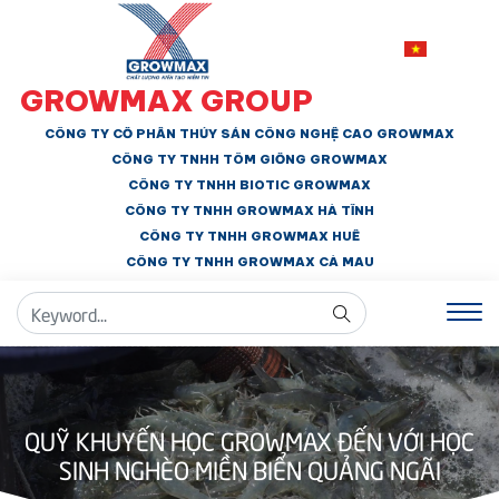
GROWMAX GROUP
CÔNG TY CỔ PHẦN THỦY SẢN CÔNG NGHỆ CAO GROWMAX
CÔNG TY TNHH
TÔM GIỐNG GROWMAX
CÔNG TY TNHH BIOTIC GROWMAX
CÔNG TY TNHH
GROWMAX HÀ TĨNH
CÔNG TY TNHH GROWMAX HUẾ
CÔNG TY TNHH
GROWMAX CÀ MAU
QUỸ KHUYẾN HỌC GROWMAX ĐẾN VỚI HỌC
SINH NGHÈO MIỀN BIỂN QUẢNG NGÃI