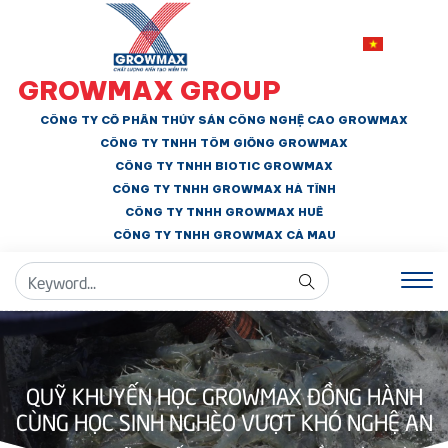
GROWMAX GROUP
CÔNG TY CỔ PHẦN THỦY SẢN CÔNG NGHỆ CAO GROWMAX
CÔNG TY TNHH
TÔM GIỐNG GROWMAX
CÔNG TY TNHH BIOTIC GROWMAX
CÔNG TY TNHH
GROWMAX HÀ TĨNH
CÔNG TY TNHH GROWMAX HUẾ
CÔNG TY TNHH
GROWMAX CÀ MAU
QUỸ KHUYẾN HỌC GROWMAX ĐỒNG HÀNH
CÙNG HỌC SINH NGHÈO VƯỢT KHÓ NGHỆ AN