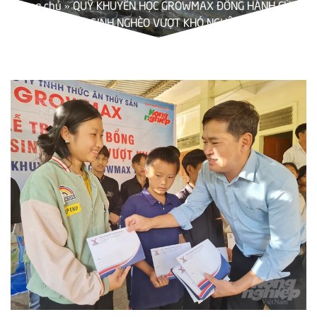
Trang chủ
»
QUỸ KHUYẾN HỌC GROWMAX ĐỒNG HÀNH CÙNG
HỌC SINH NGHÈO VƯỢT KHÓ NGHỆ AN