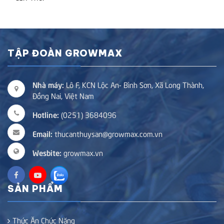
TẬP ĐOÀN GROWMAX
Nhà máy:
Lô F, KCN Lộc An- Bình Sơn, Xã Long Thành,
Đồng Nai, Việt Nam
Hotline:
(0251) 3684096
Email:
thucanthuysan@growmax.com.vn
Wesbite:
growmax.vn
SẢN PHẨM
Thức Ăn Chức Năng