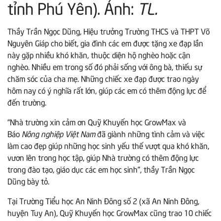
tỉnh Phú Yên). Ảnh:
TL.
Thầy Trần Ngọc Dũng, Hiệu trưởng Trường THCS và THPT Võ
Nguyên Giáp cho biết, gia đình các em được tặng xe đạp lần
này gặp nhiều khó khăn, thuộc diện hộ nghèo hoặc cận
nghèo. Nhiều em trong số đó phải sống với ông bà, thiếu sự
chăm sóc của cha mẹ. Những chiếc xe đạp được trao ngày
hôm nay có ý nghĩa rất lớn, giúp các em có thêm động lực để
đến trường.
“Nhà trường xin cảm ơn Quỹ Khuyến học GrowMax và
Báo
Nông nghiệp Việt Nam
đã giành những tình cảm và việc
làm cao đẹp giúp những học sinh yếu thế vượt qua khó khăn,
vươn lên trong học tập, giúp Nhà trường có thêm động lực
trong đào tạo, giáo dục các em học sinh”, thầy Trần Ngọc
Dũng bày tỏ.
Tại Trường Tiểu học An Ninh Đông số 2 (xã An Ninh Đông,
huyện Tuy An), Quỹ Khuyến học GrowMax cũng trao 10 chiếc