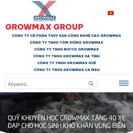
GROWMAX GROUP
CÔNG TY CỔ PHẦN THỦY SẢN CÔNG NGHỆ CAO GROWMAX
CÔNG TY TNHH
TÔM GIỐNG GROWMAX
CÔNG TY TNHH BIOTIC GROWMAX
CÔNG TY TNHH
GROWMAX HÀ TĨNH
CÔNG TY TNHH GROWMAX HUẾ
CÔNG TY TNHH
GROWMAX CÀ MAU
QUỸ KHUYẾN HỌC GROWMAX TẶNG 40 XE
ĐẠP CHO HỌC SINH KHÓ KHĂN VÙNG BIỂN