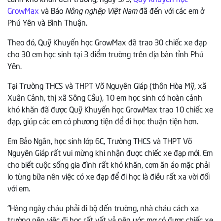
GrowMax
và Báo
Nông nghệp Việt Nam
đã đến với các em ở
Phú Yên và Bình Thuận.
Theo đó, Quỹ Khuyến học GrowMax đã trao 30 chiếc xe đạp
cho 30 em học sinh tại 3 điểm trường trên địa bàn tỉnh Phú
Yên.
Tại Trường THCS và THPT Võ Nguyên Giáp (thôn Hòa Mỹ, xã
Xuân Cảnh, thị xã Sông Cầu), 10 em học sinh có hoàn cảnh
khó khăn đã được Quỹ Khuyến học GrowMax trao 10 chiếc xe
đạp, giúp các em có phương tiện để đi học thuận tiện hơn.
Em Bảo Ngân, học sinh lớp 6C, Trường THCS và THPT Võ
Nguyên Giáp rất vui mừng khi nhận được chiếc xe đạp mới. Em
cho biết cuộc sống gia đình rất khó khăn, cơm ăn áo mặc phải
lo từng bữa nên việc có xe đạp để đi học là điều rất xa vời đối
với em.
“Hàng ngày cháu phải đi bộ đến trường, nhà cháu cách xa
trường nên việc đi học rất vất vả nên ước mơ có được chiếc xe