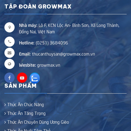
TẬP ĐOÀN GROWMAX
Nhà máy:
Lô F, KCN Lộc An- Bình Sơn, Xã Long Thành,
Đồng Nai, Việt Nam
Hotline:
(0251) 3684096
Email:
thucanthuysan@growmax.com.vn
Wesbite:
growmax.vn
SẢN PHẨM
Thức Ăn Chức Năng
Thức Ăn Tăng Trọng
Thức Ăn Chuyên Dùng Ương Gièo
Thức Ăn Nuôi Tôm Thẻ