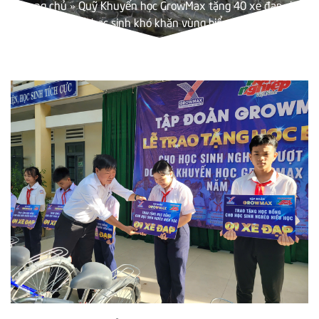
Trang chủ
»
Quỹ Khuyến học GrowMax tặng 40 xe đạp cho
học sinh khó khăn vùng biển