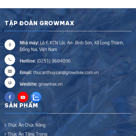
TẬP ĐOÀN GROWMAX
Nhà máy:
Lô F, KCN Lộc An- Bình Sơn, Xã Long Thành,
Đồng Nai, Việt Nam
Hotline:
(0251) 3684096
Email:
thucanthuysan@growmax.com.vn
Wesbite:
growmax.vn
SẢN PHẨM
Thức Ăn Chức Năng
Thức Ăn Tăng Trọng