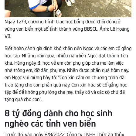
Ngày 12/9, chương trình trao học bổng được khởi động ở
vùng ven biển một số tỉnh thành vùng ĐBSCL. Ảnh: Lê Hoàng
Vũ.
Biết hoàn cảnh gia đình khó khăn nên Ngọc và các em cố gắng
học tập. Những năm qua, nhiều năm liền Ngọc đạt thành tích
khá. Hàng ngày, đi học về em còn phụ giúp cha mẹ làm việc
nhà trông em, đỡ đần phụ mẹ. Nhận được phần quà hôm nay,
em Ngọc vui mừng bày tỏ: “Con xin cám ơn chương trình đã
trao tặng cho con phần quà này. Con xin hứa sẽ cố gắng học
tập để để không phụ lòng cha mẹ, thầy cô và các cô chú đã
tặng quà cho con”.
8 tỷ đồng dành cho học sinh
nghèo các tỉnh ven biển
Trước đó, vào ngày 8/8/2022, Công ty TNHH Thức ăn thủy