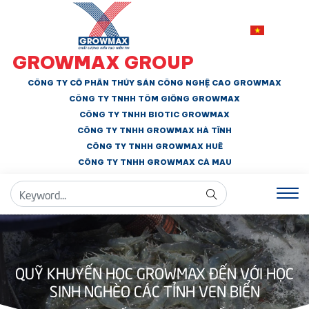
GROWMAX GROUP
CÔNG TY CỔ PHẦN THỦY SẢN CÔNG NGHỆ CAO GROWMAX
CÔNG TY TNHH
TÔM GIỐNG GROWMAX
CÔNG TY TNHH BIOTIC GROWMAX
CÔNG TY TNHH
GROWMAX HÀ TĨNH
CÔNG TY TNHH GROWMAX HUẾ
CÔNG TY TNHH
GROWMAX CÀ MAU
QUỸ KHUYẾN HỌC GROWMAX ĐẾN VỚI HỌC
SINH NGHÈO CÁC TỈNH VEN BIỂN