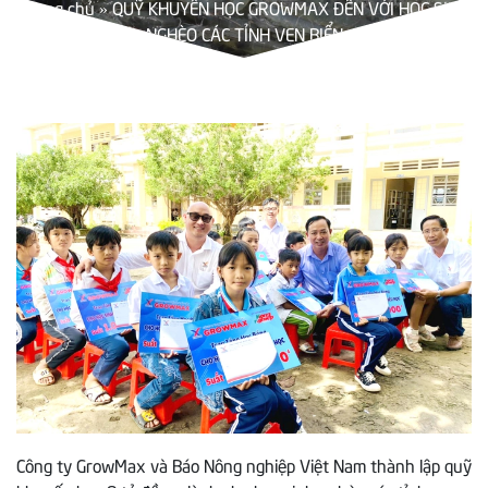
Trang chủ
»
QUỸ KHUYẾN HỌC GROWMAX ĐẾN VỚI HỌC SINH
NGHÈO CÁC TỈNH VEN BIỂN
Công ty GrowMax và Báo Nông nghiệp Việt Nam thành lập quỹ