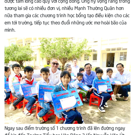
được tấm lòng cao quý với cộng đồng. Ông hy vọng rằng trong
tương lai sẽ có nhiều đơn vị, nhiều Mạnh Thường Quân hơn
nữa tham gia các chương trình học bổng tạo điều kiện cho các
em tới trường, tiếp tục theo đuổi những ước mơ hoài bão của
mình.
Ngay sau điểm trường số 1 chương trình đã lên đường ngay
để kịp đến Trường Tiểu học Hòa Đông 2 (ấp Nguyễn Văn Út,