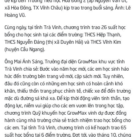
xã Hòa Đông, TX Vĩnh Châu) kịp trao trong buổi sáng. Ảnh: Lê
Hoàng Vũ.
Cùng ngày, tại tỉnh Trà Vinh, chương trình trao 26 suất học
bổng cho học sinh tại các điểm trường: THCS Hiệp Thạnh,
THCS Nguyễn Đáng (thị xã Duyên Hải) và THCS Vĩnh Kim
(huyện Cầu Ngang).
Ông Mai Ánh Sáng, Trưởng đại diện GrowMax khu vực tỉnh
Trà Vinh chia sẻ: Bước vào năm học mới, các em học sinh háo
hức đến trường bên trang vở mới, cặp sách mới. Tuy nhiên,
đâu đó cũng còn có những em học sinh có hoàn cảnh khó
khăn, thiếu thốn trang phục chỉnh tề, chiếc xe để đến trường
mặc dù đường sá khá xa. Để kịp thời động viên tinh thần, tạo
động lực, niềm vui giúp cho các em vươn lên trong học tập,
chương trình Quỹ khuyến học GrowMax vinh dự được đồng
hành cùng nhà trường chia sẻ trách nhiệm trao học bổng cho
các em. Tại tỉnh Trà Vinh, chương trình có kế hoạch trao 65
suất học bổng tại 6 điểm trường. Đợt tới, vào tháng 10, chúng