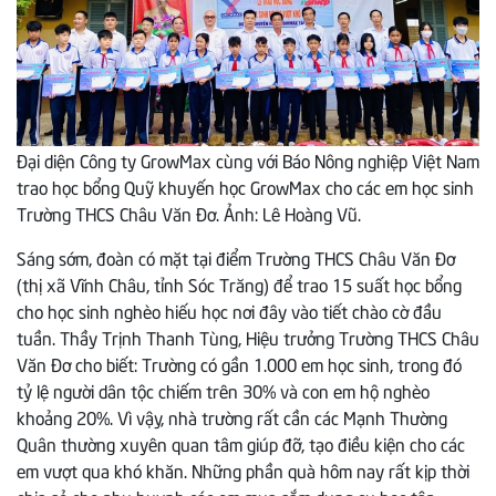
Đại diện Công ty GrowMax cùng với Báo Nông nghiệp Việt Nam
trao học bổng Quỹ khuyến học GrowMax cho các em học sinh
Trường THCS Châu Văn Đơ. Ảnh: Lê Hoàng Vũ.
Sáng sớm, đoàn có mặt tại điểm Trường THCS Châu Văn Đơ
(thị xã Vĩnh Châu, tỉnh Sóc Trăng) để trao 15 suất học bổng
cho học sinh nghèo hiếu học nơi đây vào tiết chào cờ đầu
tuần. Thầy Trịnh Thanh Tùng, Hiệu trưởng Trường THCS Châu
Văn Đơ cho biết: Trường có gần 1.000 em học sinh, trong đó
tỷ lệ người dân tộc chiếm trên 30% và con em hộ nghèo
khoảng 20%. Vì vậy, nhà trường rất cần các Mạnh Thường
Quân thường xuyên quan tâm giúp đỡ, tạo điều kiện cho các
em vượt qua khó khăn. Những phần quà hôm nay rất kịp thời
chia sẻ cho phụ huynh các em mua sắm dụng cụ học tập