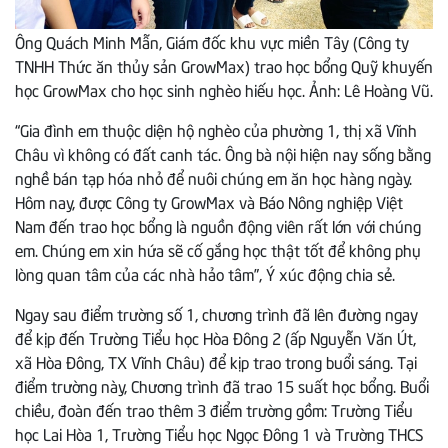
Ông Quách Minh Mẫn, Giám đốc khu vực miền Tây (Công ty
TNHH Thức ăn thủy sản GrowMax) trao học bổng Quỹ khuyến
học GrowMax cho học sinh nghèo hiếu học. Ảnh: Lê Hoàng Vũ.
“Gia đình em thuộc diện hộ nghèo của phường 1, thị xã Vĩnh
Châu vì không có đất canh tác. Ông bà nội hiện nay sống bằng
nghề bán tạp hóa nhỏ để nuôi chúng em ăn học hàng ngày.
Hôm nay, được Công ty GrowMax và Báo Nông nghiệp Việt
Nam đến trao học bổng là nguồn động viên rất lớn với chúng
em. Chúng em xin hứa sẽ cố gắng học thật tốt để không phụ
lòng quan tâm của các nhà hảo tâm”, Ý xúc động chia sẻ.
Ngay sau điểm trường số 1, chương trình đã lên đường ngay
để kịp đến Trường Tiểu học Hòa Đông 2 (ấp Nguyễn Văn Út,
xã Hòa Đông, TX Vĩnh Châu) để kịp trao trong buổi sáng. Tại
điểm trường này, Chương trình đã trao 15 suất học bổng. Buổi
chiều, đoàn đến trao thêm 3 điểm trường gồm: Trường Tiểu
học Lai Hòa 1, Trường Tiểu học Ngọc Đông 1 và Trường THCS