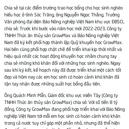
Chia sẻ tại các điểm trường trao học bổng cho học sinh nghèo
hiếu học ở tỉnh Sóc Trăng, ông Nguyễn Ngọc Thắng, Trưởng
Văn phòng đại diện Báo Nông nghiệp Việt Nam khu vực ĐBSCL
chia sẻ: Trước khi bước vào năm học mới 2022-2023, Công ty
TNHH Thức ăn thủy sản GrowMax và Báo Nông nghiệp Việt
Nam đã ký kết phối hợp thành lập Quỹ khuyến học GrowMax.
Hai bên cùng phối hợp chặt chẽ để triển khai kịp thời nhất và
hiệu quả nhất các hoạt động khuyến học nhằm chung tay
chia sẻ những khó khăn đối với những học sinh nghèo. Ngay
sau khi ký kết, kế hoạch này đã được triển khai một cách tốt
đẹp và hôm nay các em học sinh có hoàn cảnh khó khăn đã
tận tay nhận được những suất học bổng đầu tiên.
Ông Quách Minh Mẫn, Giám đốc khu vực miền Tây (Công ty
TNHH Thức ăn thủy sản GrowMax) chia sẻ: Với số tiền 8 tỷ
đồng, Công ty GrowMax đang phối hợp triển khai với Báo Nông
nghiệp Việt Nam tới mỗi em học sinh có hoàn cảnh khó khăn
trong cả nước tuy chỉ góp một phần nhỏ, nhưng đã thể hiện